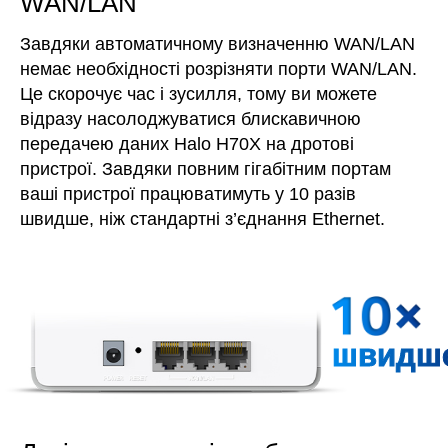
WAN/LAN
Завдяки автоматичному визначенню WAN/LAN
немає необхідності розрізняти порти WAN/LAN.
Це скорочує час і зусилля, тому ви можете
відразу насолоджуватися блискавичною
передачею даних Halo H70X на дротові
пристрої. Завдяки повним гігабітним портам
ваші пристрої працюватимуть у 10 разів
швидше, ніж стандартні з’єднання Ethernet.
швидш