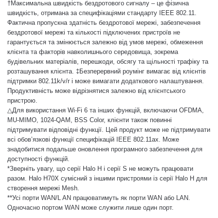
†
Максимальна швидкість бездротового сигналу – це фізична
швидкість, отримана за специфікаціями стандарту IEEE 802.11.
Фактична пропускна здатність бездротової мережі, забезпечення
бездротової мережі та кількості підключених пристроїв не
гарантується та змінюється залежно від умов мережі, обмеження
клієнта та факторів навколишнього середовища, зокрема
будівельних матеріалів, перешкоди, обсягу та щільності трафіку та
розташування клієнта. ‡Безперервний роумінг вимагає від клієнтів
підтримки 802.11k/v/r і може вимагати додаткового налаштування.
Продуктивність може відрізнятися залежно від клієнтського
пристрою.
△Для використання Wi-Fi 6 та інших функцій, включаючи OFDMA,
MU-MIMO, 1024-QAM, BSS Color, клієнти також повинні
підтримувати відповідні функції. Цей продукт може не підтримувати
всі обов’язкові функції специфікацій IEEE 802.11ax. Може
знадобитися подальше оновлення програмного забезпечення для
доступності функцій.
*Зверніть увагу, що серії Halo H і серії S не можуть працювати
разом. Halo H70X сумісний з іншими пристроями із серії Halo H для
створення мережі Mesh.
**Усі порти WAN/L AN працюватимуть як порти WAN або LAN.
Одночасно портом WAN може служити лише один порт.