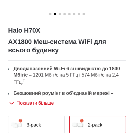
/
Українська
Halo H70X
AX1800 Меш-система WiFi для
всього будинку
Дводіапазонний Wi-Fi 6 зі швидкістю до 1800
Мбіт/с –
1201 Мбіт/с на 5 ГГц і 574 Мбіт/с на 2,4
†
ГГц.
Безшовний роумінг в об’єднаній мережі –
Пристрої Halo працюють разом, щоб автоматично
Показати більше
перемикатися між собою, коли ви пересуваєтеся
по дому за допомогою єдиного імені та пароля
‡
WiFi.
3-pack
2-pack
Покриття всього будинку –
Охоплює до 350