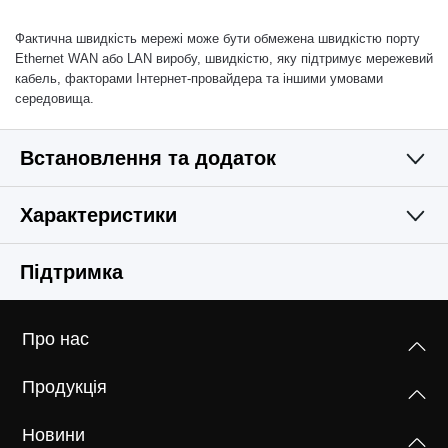
Фактична швидкість мережі може бути обмежена швидкістю порту
Ethernet WAN або LAN виробу, швидкістю, яку підтримує мережевий
кабель, факторами Інтернет-провайдера та іншими умовами
середовища.
Встановлення та додаток
Характеристики
Простий і функціональний
БЕЗДРОТОВА МЕРЕЖА
Підтримка
ПРОГРАМНЕ ЗАБЕЗПЕЧЕННЯ
Бездротові стандарти
Про нас
Wi-Fi 6
АПАРАТНЕ ЗАБЕЗПЕЧЕННЯ
Режими роботи
IEEE 802.11ax/ac/n/a 5 Ггц
Продукція
Роутер, точка доступу
IEEE 802.11ax/n/b/g 2.4 Ггц
ДОДАТКОВА ІНФОРМАЦІЯ
Розміри(ДхШхВ)
Новини
128 × 81 × 83.7 мм