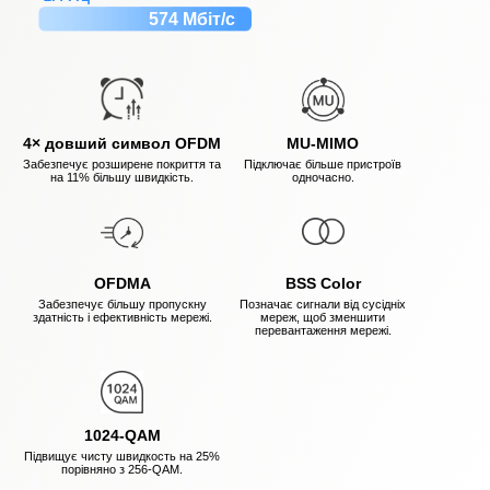
574 Мбіт/с
4× довший символ OFDM
MU-MIMO
Забезпечує розширене покриття та
Підключає більше пристроїв
на 11% більшу швидкість.
одночасно.
OFDMA
BSS Color
Забезпечує більшу пропускну
Позначає сигнали від сусідніх
здатність і ефективність мережі.
мереж, щоб зменшити
перевантаження мережі.
1024-QAM
Підвищує чисту швидкость на 25%
порівняно з 256-QAM.