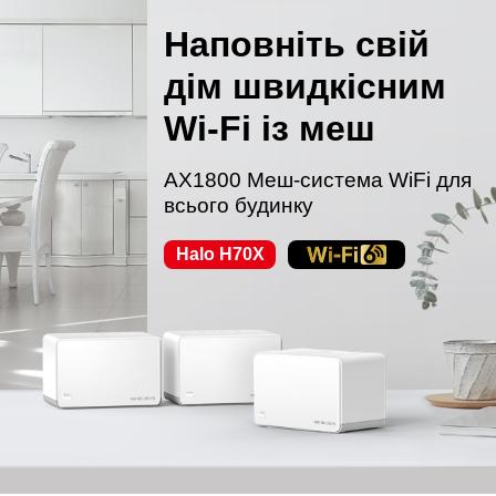
Наповніть свій
дім швидкісним
Wi-Fi із меш
AX1800 Меш-система WiFi для
всього будинку
Halo H70X