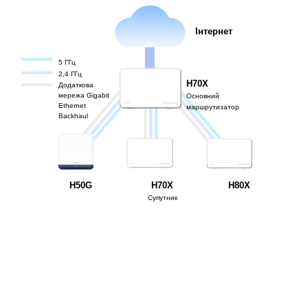
Інтернет
5 ГГц
2,4 ГГц
H70X
Додаткова
мережа Gigabit
Основний
Ethernet
маршрутизатор
Backhaul
H50G
H70X
H80X
Супутник