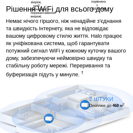
порівняно
мереж,
з
щоб
Рішення WiFi для всього дому
256-QAM.
зменшити
перевантаження
мережі.
Немає нічого гіршого, ніж ненадійне з’єднання
та швидкість Інтернету, яка не відповідає
вашому цифровому стилю життя. Halo працює
як уніфікована система, щоб гарантувати
потужний сигнал WiFi у кожному куточку вашого
дому, забезпечуючи неймовірно швидку та
стабільну роботу мережі. Переривання та
†
буферизація підуть у минуле.
2 ШТУКИ
2
Охоплює до
460
м