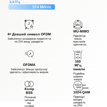
2,4 ГГц
574 Мбіт/с
MU-MIMO
4× Довший символ OFDM
Підключає
Забезпечує розширене покриття та
кілька
на 11% вищу швидкість.
пристроїв
одночасно.
160
OFDMA
МГц
канали
Забезпечує більшу пропускну
здатність і ефективність мережі.
Подвійна
ширина
каналу
для
швидшого
підключення.
Колір
1024-QAM
BSS
Підвищує
Позначає
вихідну
сигнали
швидкість
від
на 25%
сусідніх