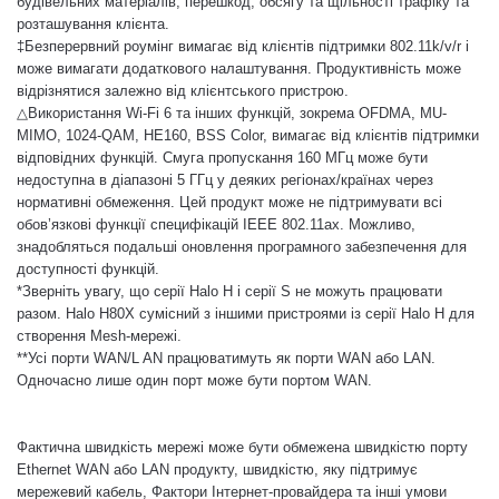
будівельних матеріалів, перешкод, обсягу та щільності трафіку та
розташування клієнта.
‡Безперервний роумінг вимагає від клієнтів підтримки 802.11k/v/r і
може вимагати додаткового налаштування. Продуктивність може
відрізнятися залежно від клієнтського пристрою.
△Використання Wi-Fi 6 та інших функцій, зокрема OFDMA, MU-
MIMO, 1024-QAM, HE160, BSS Color, вимагає від клієнтів підтримки
відповідних функцій. Смуга пропускання 160 МГц може бути
недоступна в діапазоні 5 ГГц у деяких регіонах/країнах через
нормативні обмеження. Цей продукт може не підтримувати всі
обов’язкові функції специфікацій IEEE 802.11ax. Можливо,
знадобляться подальші оновлення програмного забезпечення для
доступності функцій.
*Зверніть увагу, що серії Halo H і серії S не можуть працювати
разом. Halo H80X сумісний з іншими пристроями із серії Halo H для
створення Mesh-мережі.
**Усі порти WAN/L AN працюватимуть як порти WAN або LAN.
Одночасно лише один порт може бути портом WAN.
Фактична швидкість мережі може бути обмежена швидкістю порту
Ethernet WAN або LAN продукту, швидкістю, яку підтримує
мережевий кабель, Фактори Інтернет-провайдера та інші умови