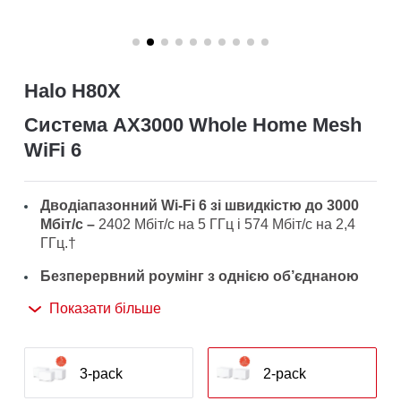
/
Українська
Halo H80X
Система AX3000 Whole Home Mesh
WiFi 6
Дводіапазонний Wi-Fi 6 зі швидкістю до 3000
Мбіт/с –
2402 Мбіт/с на 5 ГГц і 574 Мбіт/с на 2,4
ГГц.
†
Безперервний роумінг з однією об’єднаною
мережею –
Пристрої Halo працюють разом, щоб
Показати більше
автоматично перемикатися між Halo, коли ви
пересуваєтеся по дому за допомогою єдиного
імені та пароля WiFi.‡
3-pack
2-pack
Покриття всього будинку –
Покриття до 460 м²