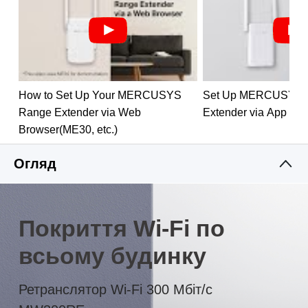
дозволяють легко розгортати та гнучко
переміщати
Різнокольоровий світлодіод допоможе вам знайти
правильне місце для найкращого розширення Wi-
Fi
How to Set Up Your MERCUSYS
Set Up MERCUSYS 
Range Extender via Web
Extender via App
Browser(ME30, etc.)
Огляд
Покриття Wi-Fi по
всьому будинку
Ретранслятор Wi-Fi 300 Мбіт/с