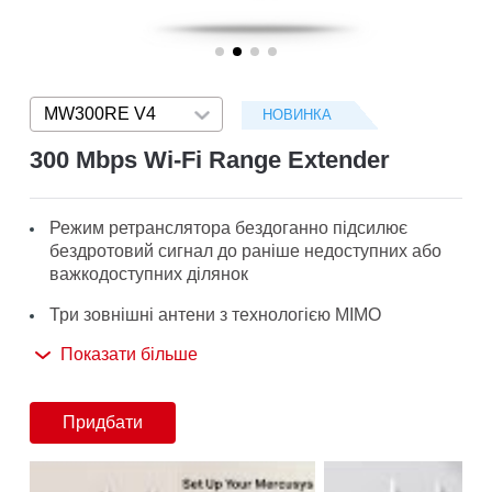
/
Українська
MW300RE V4
Press enter to open version list
НОВИНКА
300 Mbps Wi-Fi Range Extender
Режим ретранслятора бездоганно підсилює
бездротовий сигнал до раніше недоступних або
важкодоступних ділянок
Три зовнішні антени з технологією MIMO
допомагають відрізнити MW300RE від звичайних
Показати більше
ретрансляторів
Легко розширюйте зону покриття бездротового
Придбати
зв'язку за допомогою простого налаштування
двома дотиками або натисканням кнопки WPS
Мініатюрні розміри та настінна конструкція