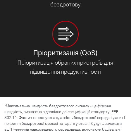
бездротову
Пріоритизація (QoS)
Пріоритизація обраних пристроїв для
підвищення продуктивності
*
Максимальна швидкість бездротового сигналу - це фізична
швидкість, визначена відповідно до специфікацій стандарту IEEE
802.11. Фактична пропускна здатність бездротової передачі даних і
покриття бездротової мережі не гарантуються і будуть залежати
від 1) чинників навколишнього середовища, включаючи будівельні