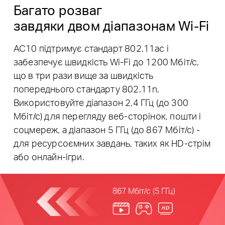
Багато розваг
завдяки двом діапазонам Wi-Fi
AC10 підтримує стандарт 802.11ac і
забезпечує швидкість Wi-Fi до 1200 Мбіт/с,
що в три рази вище за швидкість
попереднього стандарту 802.11n.
Використовуйте діапазон 2,4 ГГц (до 300
Мбіт/с) для перегляду веб-сторінок, пошти і
соцмереж, а діапазон 5 ГГц (до 867 Мбіт/с) -
для ресурсоємних завдань, таких як HD-стрім
або онлайн-ігри.
867 Мбіт/с (5 ГГц)