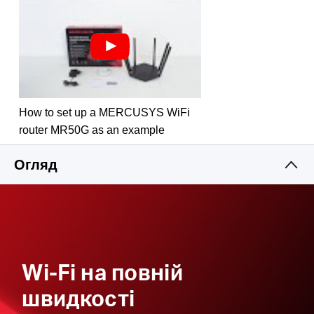
Батьківський контроль -
встановлюйте налаштування
доступу для безпечного використання інтернету
Підтримка IPTV і IPv6
How to set up a MERCUSYS WiFi
router MR50G as an example
Огляд
Wi-Fi на повній
швидкості