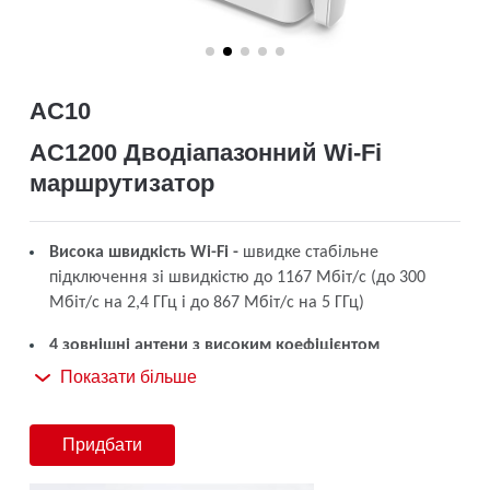
/
Українська
AC10
AC1200 Дводіапазонний Wi-Fi
маршрутизатор
Висока швидкість Wi-Fi -
швидке стабільне
підключення зі швидкістю до 1167 Мбіт/с (до 300
Мбіт/с на 2,4 ГГц і до 867 Мбіт/с на 5 ГГц)
4 зовнішні антени з високим коефіцієнтом
посилення -
забезпечать потужний сигнал Wi-Fi у
Показати більше
всьому будинку
Легке налаштування -
увімкніть та працюйте за
Придбати
декілька хвилин завдяки зручному і зрозумілому веб-
інтерфейсу