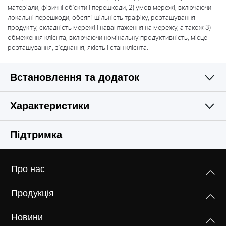
матеріали, фізичні об'єкти і перешкоди, 2) умов мережі, включаючи
локальні перешкоди, обсяг і щільність трафіку, розташування
продукту, складність мережі і навантаження на мережу, а також 3)
обмеження клієнта, включаючи номінальну продуктивність, місце
розташування, з'єднання, якість і стан клієнта.
Встановлення та додаток
Характеристики
Простий і функціональний
БЕЗДРОТОВА МЕРЕЖА
Підтримка
АПАРАТНЕ ЗАБЕЗПЕЧЕННЯ
Бездротові стандарти
Про нас
IEEE 802.11ac/n/a 5 ГГц, IEEE 802.11b/g/n 2,4 ГГц
Розміри(ДхШхВ)
Продукція
114 × 94 × 26 мм
Частота
2,4 ГГц, 5 ГГц
Новини
Кнопки