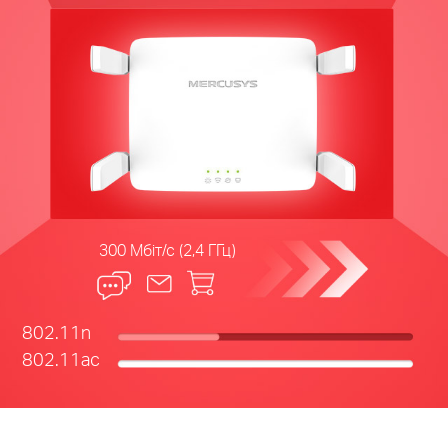
300 Мбіт/с (2,4 ГГц)
802.11n
802.11ac