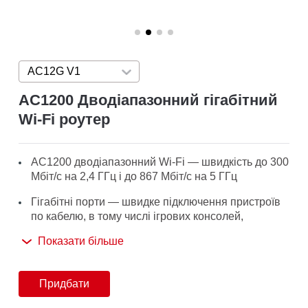
/
Українська
AC12G V1
Press enter to open version list
AC1200 Дводіапазонний гігабітний
Wi-Fi роутер
AC1200 дводіапазонний Wi-Fi — швидкість до 300
Мбіт/с на 2,4 ГГц і до 867 Мбіт/с на 5 ГГц
Гігабітні порти — швидке підключення пристроїв
по кабелю, в тому числі ігрових консолей,
приставок IPTV і Smart TV
Показати більше
4 зовнішні антени з високим посиленням
Просте налаштування — зручний веб-інтерфейс
Придбати
дозволить зробити його за пару хвилин