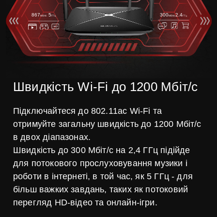
867
5
300
2.4
Мбіт/с
ГГц
Мбіт/с
ГГц
Швидкість Wi-Fi до 1200 Мбіт/с
Підключайтеся до 802.11ac Wi-Fi та
отримуйте загальну швидкість до 1200 Мбіт/с
в двох діапазонах.
Швидкість до 300 Мбіт/с на 2,4 ГГц підійде
для потокового прослуховування музики і
роботи в інтернеті, в той час, як 5 ГГц - для
більш важких завдань, таких як потоковий
перегляд HD-відео та онлайн-ігри.