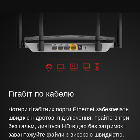
Ігри
Ноутбук
4K HDTV
Комп'ютер
Nas
Гігабіт по кабелю
Чотири гігабітних порти Ethernet забезпечать
швидкісні дротові підключення. Грайте в ігри
без гальм, дивіться HD-відео без затримок і
завантажуйте файли з високою швидкістю.