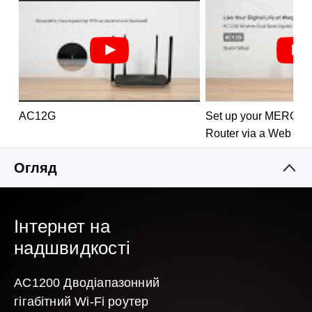
AC12G
Set up your MERCUS
Router via a Web B
Огляд
Інтернет на
надшвидкості
AC1200 Дводіапазонний
гігабітний Wi-Fi роутер