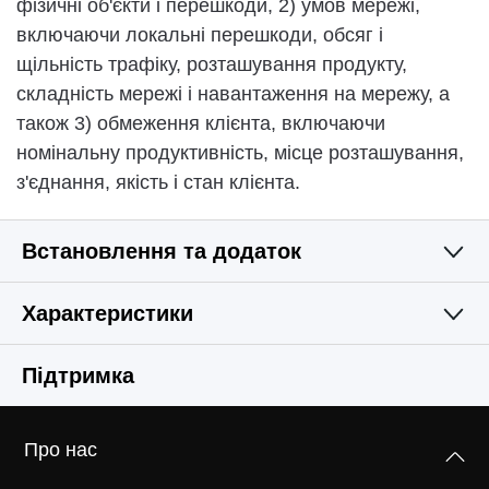
фізичні об'єкти і перешкоди, 2) умов мережі,
включаючи локальні перешкоди, обсяг і
щільність трафіку, розташування продукту,
складність мережі і навантаження на мережу, а
також 3) обмеження клієнта, включаючи
номінальну продуктивність, місце розташування,
з'єднання, якість і стан клієнта.
Встановлення та додаток
Характеристики
Простий і функціональний
БЕЗДРОТОВА МЕРЕЖА
Підтримка
ПРОГРАМНЕ ЗАБЕЗПЕЧЕННЯ
Бездротові стандарти
Про нас
IEEE 802.11n, IEEE 802.11g, IEEE 802.11b
АПАРАТНЕ ЗАБЕЗПЕЧЕННЯ
Тип WAN