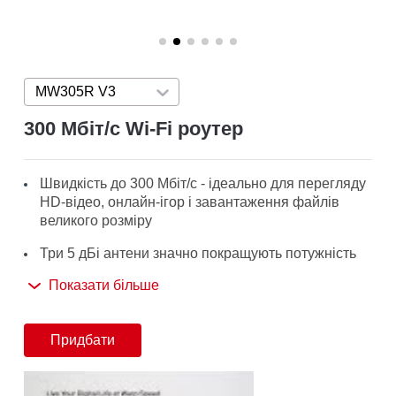
/
Українська
MW305R V3
Press enter to open version list
300 Мбіт/с Wi-Fi роутер
Швидкість до 300 Мбіт/с - ідеально для перегляду
HD-відео, онлайн-ігор і завантаження файлів
великого розміру
Три 5 дБі антени значно покращують потужність
передачі бездротового сигналу, збільшують площу
Показати більше
покриття і стабільність
Зручний веб-інтерфейс забезпечить швидке
Придбати
налаштування