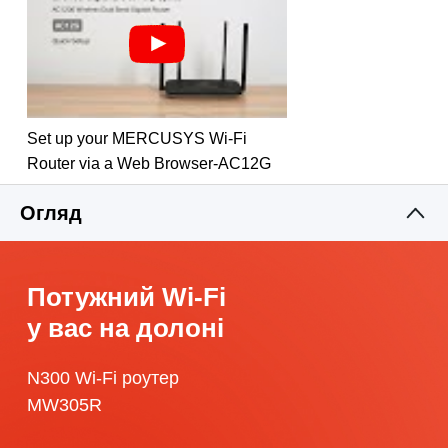
Set up your MERCUSYS Wi-Fi
Router via a Web Browser-AC12G
Огляд
Потужний Wi-Fi
у вас на долоні
N300 Wi-Fi роутер
MW305R