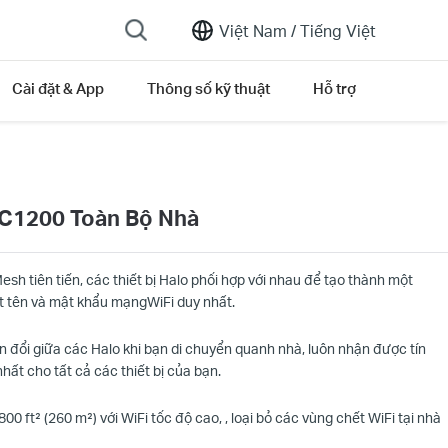
Việt Nam /
Tiếng Việt
Cài đặt & App
Thông số kỹ thuật
Hỗ trợ
AC1200 Toàn Bộ Nhà
h tiên tiến, các thiết bị Halo phối hợp với nhau để tạo thành một
ột tên và mật khẩu mạng
WiFi
duy nhất.
 đổi giữa các Halo khi bạn di chuyển quanh nhà, luôn nhận được tín
hất cho tất cả các thiết bị của bạn.
,8
00 ft² (26
0 m²) với WiFi tốc độ cao,
, loại bỏ các vùng chết
WiFi tại nhà