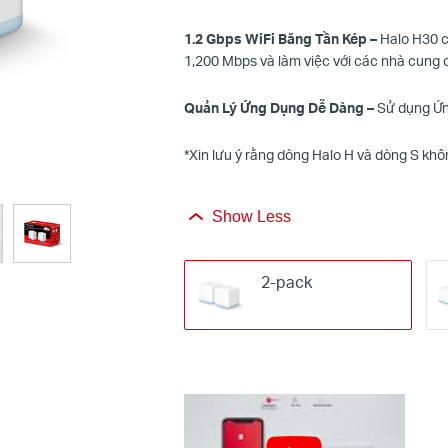
1.
2
Gbps
WiFi Băng Tần Kép
–
Halo H30 cu
1,
2
00 Mbps và làm việc với các nhà cung c
Quản Lý Ứng Dụng Dễ Dàng –
Sử dụng Ứn
*
Xin lưu ý rằng dòng Halo H và dòng S kh
Show Less
2-pack