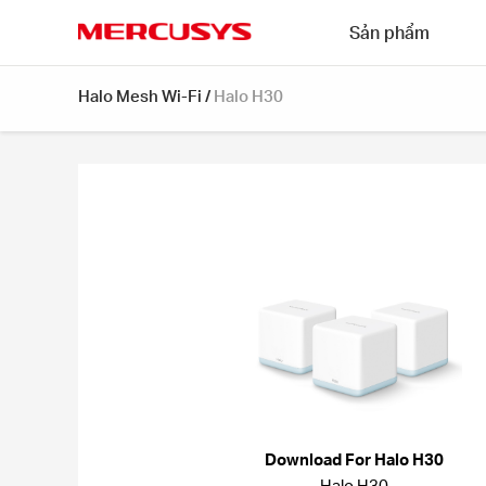
Click
Sản phẩm
to
skip
MERCUSYS
the
Halo Mesh Wi-Fi
/
Halo H30
navigation
bar
Download For Halo H30
Halo H30