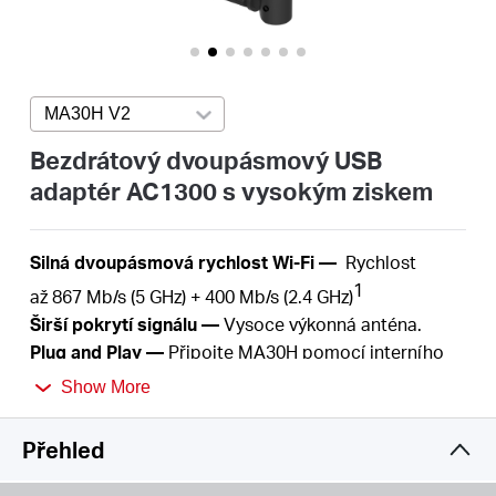
Republic
/
MA30H V2
Press enter to open version list
Czech
Bezdrátový dvoupásmový USB
adaptér AC1300 s vysokým ziskem
Silná dvoupásmová rychlost Wi-Fi
—
Rychlost
1
až
867
Mb/s (5 GHz) + 4
00
Mb/s (2.4
GHz)
Širší pokrytí signálu
—
Vysoce výkonná anténa.
Plug and Play —
Připojte MA30H pomocí interního
ovladače a užijte si snadnou a přívětivou instalaci.
Show More
MU-MIMO
—
Obsluhujte současně několik zařízení
2
bez zpoždění nebo přetížení pásma
Přehled
Vylepšené zabezpečení —
Nejnovější vylepšení
zabezpečení, WPA3, poskytuje zvýšenou ochranu v