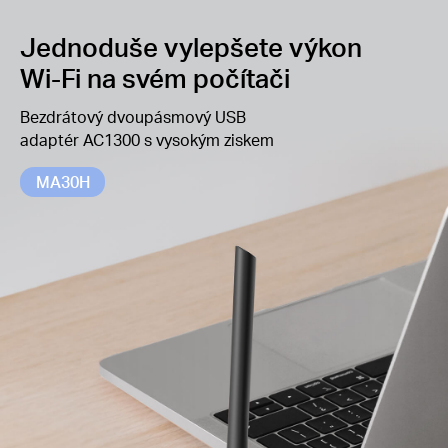
3
oblasti bezpečnosti osobních hesel
Jednoduše vylepšete výkon
Zpětná kompatibilita —
Plná podpora
Wi-Fi na svém počítači
standardů
802.11ac/a/b/g/n
Kompatibilita se systémem Windows —
Bezdrátový dvoupásmový USB
Podporovaný operační systém: Windows 10, 11
adaptér AC1300 s vysokým ziskem
MA30H