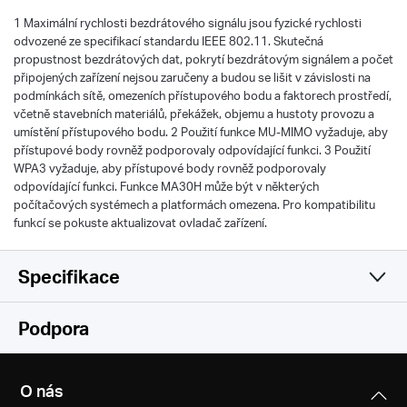
1 Maximální rychlosti bezdrátového signálu jsou fyzické rychlosti
odvozené ze specifikací standardu IEEE 802.11. Skutečná
propustnost bezdrátových dat, pokrytí bezdrátovým signálem a počet
připojených zařízení nejsou zaručeny a budou se lišit v závislosti na
podmínkách sítě, omezeních přístupového bodu a faktorech prostředí,
včetně stavebních materiálů, překážek, objemu a hustoty provozu a
umístění přístupového bodu. 2 Použití funkce MU-MIMO vyžaduje, aby
přístupové body rovněž podporovaly odpovídající funkci. 3 Použití
WPA3 vyžaduje, aby přístupové body rovněž podporovaly
odpovídající funkci. Funkce MA30H může být v některých
počítačových systémech a platformách omezena. Pro kompatibilitu
funkcí se pokuste aktualizovat ovladač zařízení.
Specifikace
Wireless
Podpora
Hardware
Wireless Standards
O nás
IEEE 802.11 a/n/ac 5 GHz