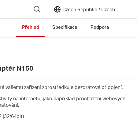
Czech Republic /
Czech
Přehled
Specifikace
Podpora
ersion list
aptér N150
ré vašemu zařízení zprostředkuje bezdrátové připojení.
aktivity na internetu, jako například procházení webových
hatování.
 (32/64bit)