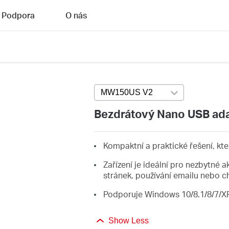
Podpora
O nás
MW150US V2
Press enter to open v
Bezdrátový Nano USB ad
Kompaktní a praktické řešení, kte
Zařízení je ideální pro nezbytné 
stránek, používání emailu nebo c
Podporuje Windows 10/8.1/8/7/XP
Show Less