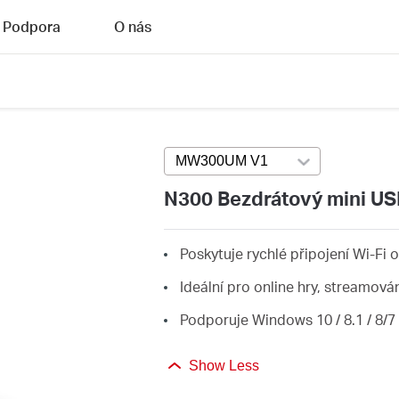
Podpora
O nás
MW300UM V1
Press enter to open v
N300 Bezdrátový mini US
Poskytuje rychlé připojení Wi-Fi o
Ideální pro online hry, streamová
Podporuje Windows 10 / 8.1 / 8/7 /
Show Less