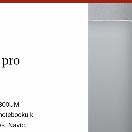
 pro
W300UM
 notebooku k
/s. Navíc,