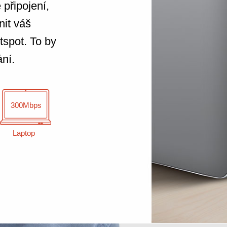
 připojení,
it váš
tspot. To by
ání.
300Mbps
Laptop