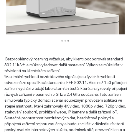
Bezproblémový roaming vyžaduje, aby klienti podporovali standard
†
802.11k/v/r, a může vyžadovat další nastavení. Výkon se může lišit v
závislosti na klientském zařízení.
Maximální rychlosti bezdrátového signálu jsou fyzické rychlosti
‡
odvozené ze specifikací standardu IEEE 802.11. Více než 150 připojení
zařízení vychází z údajů laboratorních testů, které analyzovaly připojení
různých zařízení v pásmech 5 GHz a 2,4 GHz současně. Tato zařízení
simulovala typický domácí scénář souběžným provozem aplikací ve
stejné místnosti, které zahrnovaly 4K video, 1080p video, 720p video,
stahování souborů, prohlížení webu, IP kamery a další zařízení loT.
Skutečná propustnost bezdrátových dat, bezdrátové pokrytí a
připojená zařízení nejsou zaručeny a budou se lišit v důsledku faktorů
poskytovatele internetových služeb, podmínek sítě, omezení klienta a