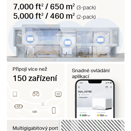
7,000 ft
/ 650 m
2
2
(3-pack)
5,000 ft
/ 460 m
2
2
(2-pack)
Připojí více než
Snadné ovládání
150 zařízení
aplikací
Multigigabitový port