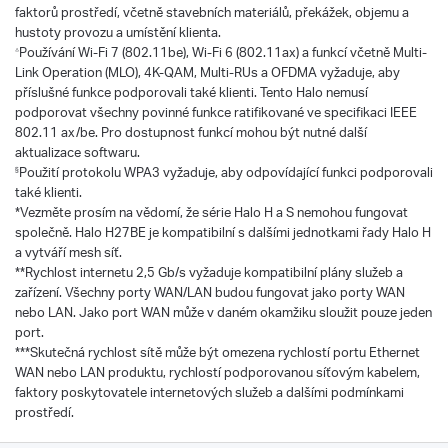
faktorů prostředí, včetně stavebních materiálů, překážek, objemu a
hustoty provozu a umístění klienta.
Používání Wi-Fi 7 (802.11be), Wi-Fi 6 (802.11ax) a funkcí včetně Multi-
△
Link Operation (MLO), 4K-QAM, Multi-RUs a OFDMA vyžaduje, aby
příslušné funkce podporovali také klienti. Tento Halo nemusí
podporovat všechny povinné funkce ratifikované ve specifikaci IEEE
802.11 ax/be. Pro dostupnost funkcí mohou být nutné další
aktualizace softwaru.
Použití protokolu WPA3 vyžaduje, aby odpovídající funkci podporovali
§
také klienti.
*Vezměte prosím na vědomí, že série Halo H a S nemohou fungovat
společně. Halo H27BE je kompatibilní s dalšími jednotkami řady Halo H
a vytváří mesh síť.
**Rychlost internetu 2,5 Gb/s vyžaduje kompatibilní plány služeb a
zařízení. Všechny porty WAN/LAN budou fungovat jako porty WAN
nebo LAN. Jako port WAN může v daném okamžiku sloužit pouze jeden
port.
***Skutečná rychlost sítě může být omezena rychlostí portu Ethernet
WAN nebo LAN produktu, rychlostí podporovanou síťovým kabelem,
faktory poskytovatele internetových služeb a dalšími podmínkami
prostředí.