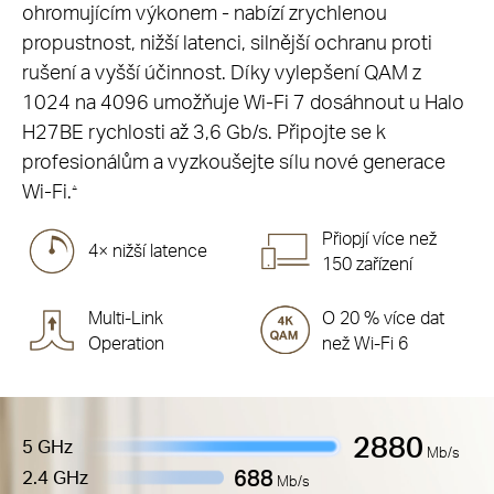
ohromujícím výkonem - nabízí zrychlenou
propustnost, nižší latenci, silnější ochranu proti
rušení a vyšší účinnost. Díky vylepšení QAM z
1024 na 4096 umožňuje Wi-Fi 7 dosáhnout u Halo
H27BE rychlosti až 3,6 Gb/s. Připojte se k
profesionálům a vyzkoušejte sílu nové generace
Wi-Fi.
△
Přiopjí více než
4× nižší latence
150 zařízení
Multi-Link
O 20 % více dat
Operation
než Wi-Fi 6
2880
5 GHz
Mb/s
688
2.4 GHz
Mb/s