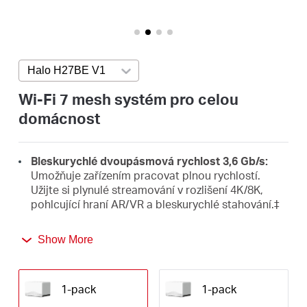
Republic
/
Halo H27BE V1
Press enter to open version list
Czech
Wi-Fi 7 mesh systém pro celou
domácnost
Bleskurychlé dvoupásmová rychlost 3,6 Gb/s:
Umožňuje zařízením pracovat plnou rychlostí.
Užijte si plynulé streamování v rozlišení 4K/8K,
pohlcující hraní AR/VR a bleskurychlé stahování.‡
Nejnovější Wi-Fi 7:
Síť vybavená 4K-QAM, MLO,
Show More
Multi-RU a dalšími funkcemi, které WiFi 7 nabízí,
△
bude mít ohromující výkon.
Bezproblémový roaming pro hladký provoz v síti:
1-pack
1-pack
Už žádné náhlé výpadky signálu nebo zpožďující se