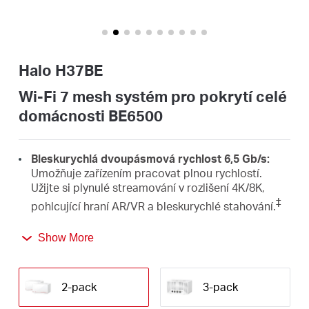
Republic
/
Halo H37BE
Czech
Wi-Fi 7 mesh systém pro pokrytí celé
domácnosti BE6500
Bleskurychlá dvoupásmová rychlost 6,5 Gb/s:
Umožňuje zařízením pracovat plnou rychlostí.
Užijte si plynulé streamování v rozlišení 4K/8K,
‡
pohlcující hraní AR/VR a bleskurychlé stahování.
Nejnovější Wi-Fi 7:
Díky kanálům 160 MHz, 4K-
Show More
QAM, MLO a dalším funkcím, které nabízí Wi-Fi 7,
△
bude mít vaše síť ohromující výkon.
2-pack
3-pack
Bezproblémový roaming pro hladký provoz v síti:
Už žádné náhlé výpadky signálu nebo zpoždění Wi-