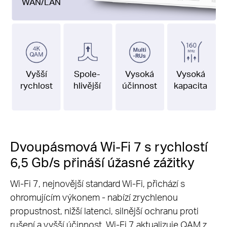
WAN/LAN
Vyšší
Spole-
Vysoká
Vysoká
rychlost
hlivější
účinnost
kapacita
Dvoupásmová Wi-Fi 7 s rychlostí
6,5 Gb/s přináší úžasné zážitky
Wi-Fi 7, nejnovější standard Wi-Fi, přichází s
ohromujícím výkonem - nabízí zrychlenou
propustnost, nižší latenci, silnější ochranu proti
rušení a vyšší účinnost. Wi-Fi 7 aktualizuje QAM z