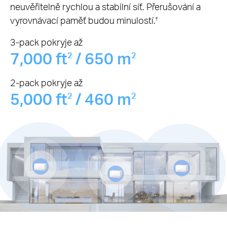
neuvěřitelně rychlou a stabilní síť. Přerušování a
vyrovnávací paměť budou minulostí.
†
3-pack pokryje až
7,000 ft
/ 650 m
2
2
2-pack pokryje až
5,000 ft
/ 460 m
2
2