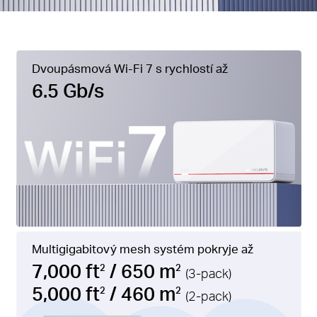
Dvoupásmová Wi-Fi 7 s rychlostí až
6.5 Gb/s
Multigigabitový mesh systém pokryje až
7,000 ft
/ 650 m
2
2
(3-pack)
5,000 ft
/ 460 m
2
2
(2-pack)