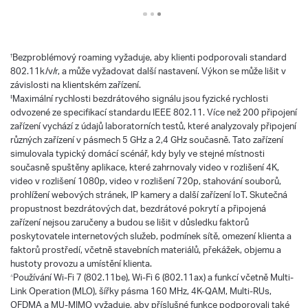
Bezproblémový roaming vyžaduje, aby klienti podporovali standard
†
802.11k/v/r, a může vyžadovat další nastavení. Výkon se může lišit v
závislosti na klientském zařízení.
Maximální rychlosti bezdrátového signálu jsou fyzické rychlosti
‡
odvozené ze specifikací standardu IEEE 802.11. Více než 200 připojení
zařízení vychází z údajů laboratorních testů, které analyzovaly připojení
různých zařízení v pásmech 5 GHz a 2,4 GHz současně. Tato zařízení
simulovala typický domácí scénář, kdy byly ve stejné místnosti
současně spuštěny aplikace, které zahrnovaly video v rozlišení 4K,
video v rozlišení 1080p, video v rozlišení 720p, stahování souborů,
prohlížení webových stránek, IP kamery a další zařízení loT. Skutečná
propustnost bezdrátových dat, bezdrátové pokrytí a připojená
zařízení nejsou zaručeny a budou se lišit v důsledku faktorů
poskytovatele internetových služeb, podmínek sítě, omezení klienta a
faktorů prostředí, včetně stavebních materiálů, překážek, objemu a
hustoty provozu a umístění klienta.
Používání Wi-Fi 7 (802.11be), Wi-Fi 6 (802.11ax) a funkcí včetně Multi-
△
Link Operation (MLO), šířky pásma 160 MHz, 4K-QAM, Multi-RUs,
OFDMA a MU-MIMO vyžaduje, aby příslušné funkce podporovali také