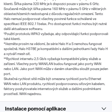
klienti. Šířka pásma 320 MHz je k dispozici pouze v pásmu 6 GHz.
Současně může být šířka pásma 160 MHz v pásmu 5 GHz v některých
oblastech/zemích nedostupná z důvodu regulačních omezení. Tento
Halo nemusí podporovat všechny povinné funkce schválené ve
specifikaci IEEE 802.11belax. Pro dostupnost funkcí mohou být nutné
další aktualizace softwaru.
Použití protokolu WPA3 vyžaduje, aby odpovídající funkci podporovali
§
také klienti.
*Vezměte prosím na vědomí, že série Halo H a S nemohou fungovat
společně. Halo H37BE je kompatibilní s dalšími jednotkami řady Halo H
a vytváří mesh síť.
**Rychlost internetu 2,5 Gb/s vyžaduje kompatibilní plány služeb a
zařízení. Všechny porty WAN/LAN budou fungovat jako porty WAN
nebo LAN. Jako port WAN může v daném okamžiku sloužit pouze jeden
port.
Skutečná rychlost sítě může být omezena rychlostí portu Ethernet
WAN nebo LAN produktu, rychlostí podporovanou síťovým kabelem,
faktory poskytovatele internetových služeb a dalšími podmínkami
prostředí. WAN najednou.
Instalace pomocí aplikace