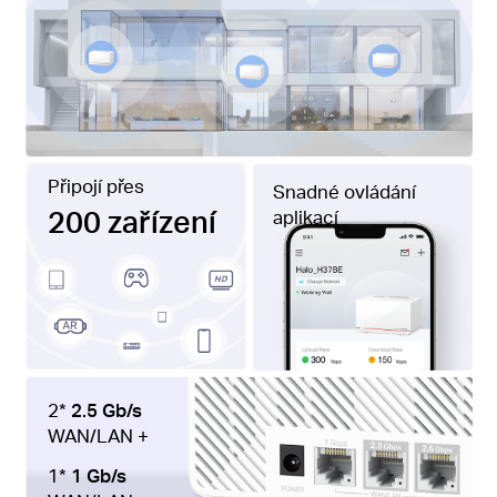
Připojí přes
Snadné ovládání
200 zařízení
aplikací
2*
2.5 Gb/s
WAN/LAN +
1*
1 Gb/s