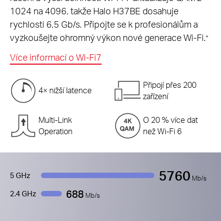
1024 na 4096, takže Halo H37BE dosahuje
rychlosti 6,5 Gb/s. Připojte se k profesionálům a
vyzkoušejte ohromný výkon nové generace Wi-Fi.
△
Více informací o Wi-Fi7
Připojí přes 200
4× nižší latence
zařízení
Multi-Link
O 20 % více dat
Operation
než Wi-Fi 6
5760
5 GHz
Mb/s
688
2.4 GHz
Mb/s