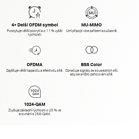
4× Delší OFDM symbol
MU-MIMO
Poskytuje větší pokrytí a o 11 % vyšší
Umí připojit více zařízení současně.
rychlosti.
OFDMA
BSS Color
Zajišťuje větší kapacitu a efektivitu sítě.
Označuje signály ze sousedních sítí,
aby se snížilo zahlcování sítě.
1024-QAM
Zvyšuje základní rychlosti o 25 % ve
srovnání s 256-QAM.