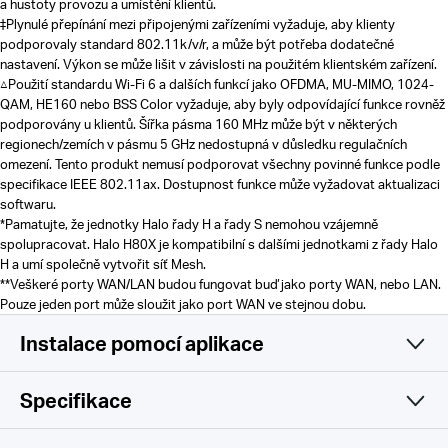
a hustoty provozu a umístění klientů.
‡Plynulé přepínání mezi připojenými zařízeními vyžaduje, aby klienty
podporovaly standard 802.11k/v/r, a může být potřeba dodatečné
nastavení. Výkon se může lišit v závislosti na použitém klientském zařízení.
△Použití standardu Wi-Fi 6 a dalších funkcí jako OFDMA, MU-MIMO, 1024-
QAM, HE160 nebo BSS Color vyžaduje, aby byly odpovídající funkce rovněž
podporovány u klientů. Šířka pásma 160 MHz může být v některých
regionech/zemích v pásmu 5 GHz nedostupná v důsledku regulačních
omezení. Tento produkt nemusí podporovat všechny povinné funkce podle
specifikace IEEE 802.11ax. Dostupnost funkce může vyžadovat aktualizaci
softwaru.
*
Pamatujte, že jednotky Halo řady H a řady S nemohou vzájemně
spolupracovat. Halo H80X je kompatibilní s dalšími jednotkami z řady Halo
H a umí společně vytvořit síť Mesh.
**
Veškeré porty WAN/LAN budou fungovat buď jako porty WAN, nebo LAN.
Pouze jeden port může sloužit jako port WAN ve stejnou dobu.
Instalace pomocí aplikace
Specifikace
Jednoduchá a funkční