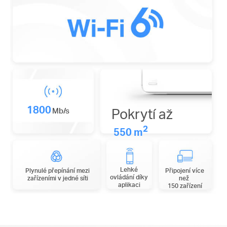
1800
Pokrytí až
Mb/s
2
550 m
Lehké
Plynulé přepínání mezi
Připojení více
ovládání díky
zařízeními v jedné síti
než
aplikaci
150 zařízení