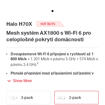
Republic
/
Halo H70X
HOT BUYS
Czech
Mesh systém AX1800 s Wi-Fi 6 pro
celoplošné pokrytí domácnosti
Dvoupásmové Wi-Fi 6 připojení s rychlostí až 1
800 Mb/s –
1 201 Mb/s v pásmu 5 GHz + 574 Mb/s v
†
pásmu 2,4 GHz.
Plynulé přepínání mezi připojenými zařízeními v
jedné síti –
jednotky Halo vzájemně spolupracují a
Show More
„předávají“ si připojené zařízení mezi sebou, jak se
pohybujete po domě. Přitom používají jednu Wi-Fi
‡
síť se stejným názvem a heslem.
3-pack
2-pack
Pokrytí celé domácnosti –
pokrytí prostoru až 550