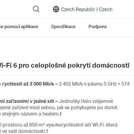
Czech Republic /
Czech
ce pomocí aplikace
Specifikace
Podpora
-Fi 6 pro celoplošné pokrytí domácnosti
 rychlostí až 3 000 Mb/s –
2 402 Mb/s v pásmu 5 GHz + 574
i zařízeními v jedné síti –
Jednotky Halo vzájemně
pojené zařízení mezi sebou, jak se pohybujete po domě.
se stejným názvem a heslem.‡
í prostoru až 650 m² vysokorychlostní sítí Wi-Fi, která
í ve vaší domácnosti.†