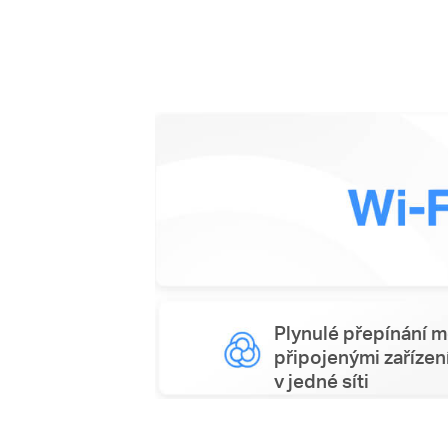
Plynulé přepínání m
připojenými zařízen
v jedné síti