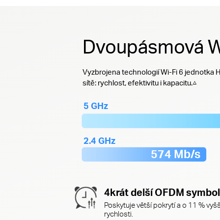
Dvoupásmová Wi-
Vyzbrojena technologií Wi-Fi 6 jednotka 
sítě: rychlost, efektivitu i kapacitu.△
5 GHz
2.4 GHz
574 Mb/s
4krát delší OFDM symbol
Poskytuje větší pokrytí a o 11 % vyšš
rychlosti.