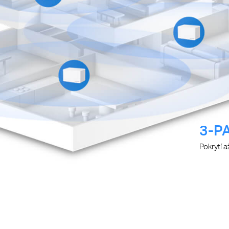
3-P
Pokrytí 