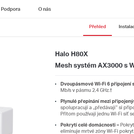
Podpora
O nás
Přehled
Instala
Halo H80X
Mesh systém AX3000 s Wi
Dvoupásmové Wi-Fi 6 připojení s
Mb/s v pásmu 2,4 GHz.†
Plynulé přepínání mezi připojeným
spolupracují a „předávají“ si při
Přitom používají jednu Wi-Fi síť 
Pokrytí celé domácnosti –
Pokryt
eliminuje mrtvé zóny Wi-Fi pokryt