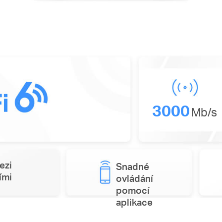
3000
Mb/s
ezi
Snadné
ími
ovládání
pomocí
aplikace