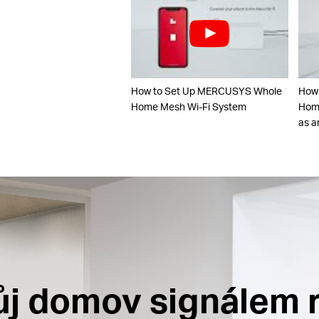
How to Set Up MERCUSYS Whole
How
Home Mesh Wi-Fi System
Home
as a
ůj domov signálem r