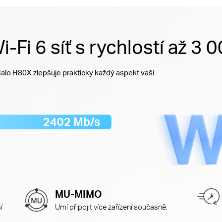
Fi 6 síť s rychlostí až 3 
Halo H80X zlepšuje prakticky každý aspekt vaší
2402 Mb/s
MU-MIMO
í
Umí připojit více zařízení současně.