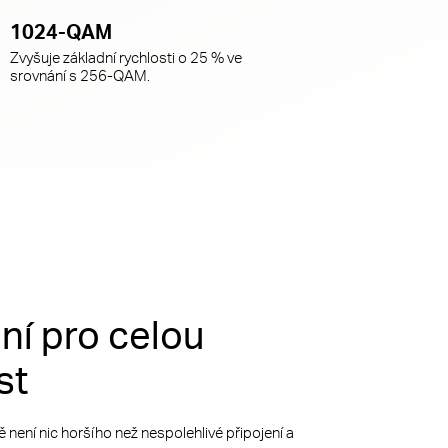
1024-QAM
Zvyšuje základní rychlosti o 25 % ve
srovnání s 256-QAM.
ní pro celou
st
 není nic horšího než nespolehlivé připojení a