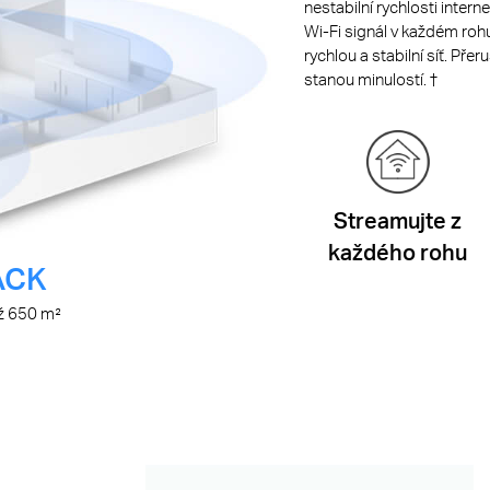
nestabilní rychlosti intern
Wi-Fi signál v každém roh
rychlou a stabilní síť. Pře
stanou minulostí. †
Streamujte z
každého rohu
ACK
až 650 m²