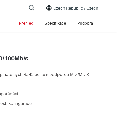
Czech Republic /
Czech
Přehled
Specifikace
Podpora
on list
10/100Mb/s
pínatelných RJ45 portů s podporou MDI/MDIX
uspořádání
nosti konfigurace