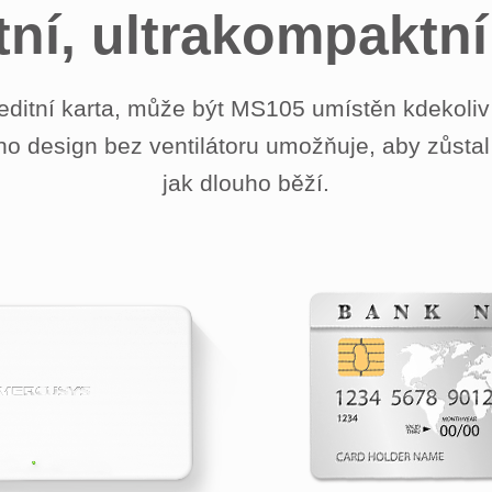
tní, ultrakompaktní
kreditní karta, může být MS105 umístěn kdekoli
eho design bez ventilátoru umožňuje, aby zůsta
jak dlouho běží.