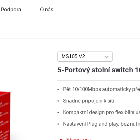
Podpora
O nás
MS105 V2
Press enter to open versi
5-Portový stolní switch 
Pět 10/100Mbps automaticky pře
Snadné připojení k síti
Kompaktní design pro flexibilní 
Nastavení Plug and play, bez nut
Show Less