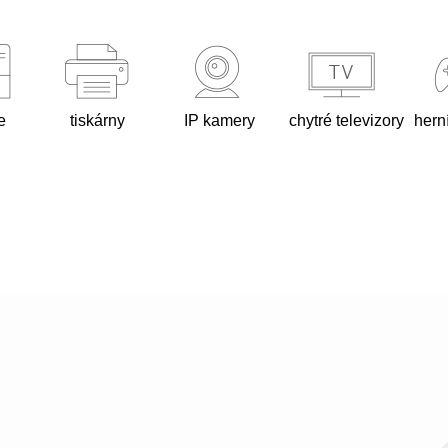
e
tiskárny
IP kamery
chytré televizory
hern