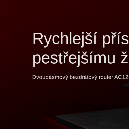
Rychlejší pří
pestřejšímu ž
Dvoupásmový bezdrátový router AC1