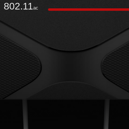
802.11
ac