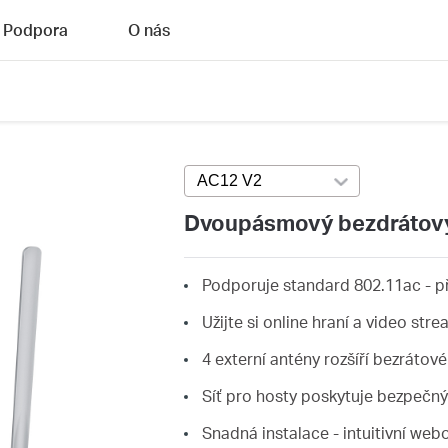
Podpora
O nás
AC12 V2
Press enter to open version
Dvoupásmový bezdrátový
Podporuje standard 802.11ac - př
Užijte si online hraní a video str
4 externí antény rozšíří bezrátové
Síť pro hosty poskytuje bezpečný 
Snadná instalace - intuitivní we