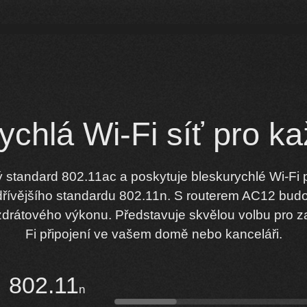
ychlá Wi-Fi síť pro k
tandard 802.11ac a poskytuje bleskurychlé Wi-Fi př
dřívějšího standardu 802.11n. S routerem AC12 bu
rátového výkonu. Představuje skvělou volbu pro zajiš
Fi připojení ve vašem domě nebo kanceláři.
802.11
n