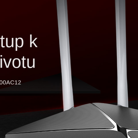
stup k
ivotu
200AC12