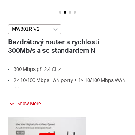
Republic
/
MW301R V2
Press enter to open version list
Czech
Bezdrátový router s rychlostí
300Mb/s a se standardem N
300 Mbps při 2,4 GHz
2× 10/100 Mbps LAN porty + 1× 10/100 Mbps WAN
port
2× pevná externí anténa
Show More
IPTV, IPv6, rodičovská kontrola
Bezdrátová přenosová rychlost 300 Mb/s je ideální
pro základní práci