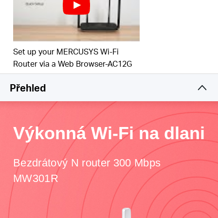
Dvě 5dBi antény poskytují široké bezdrátové
pokrytí
Intuitivní webová stránka vás provede procesem
nastavení během několika minut
Set up your MERCUSYS Wi-Fi
Router via a Web Browser-AC12G
Přehled
Výkonná Wi-Fi na dlani
Bezdrátový N router 300 Mbps
MW301R