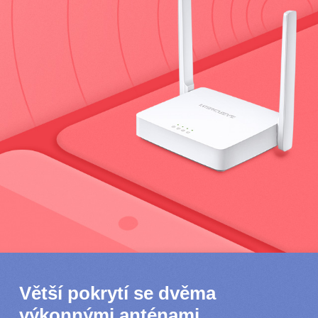
Větší pokrytí se dvěma
výkonnými anténami