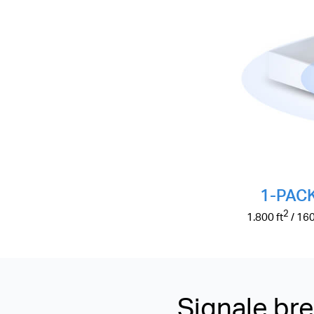
1-PAC
2
1.800
ft
/ 16
Signale br