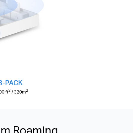
3-PACK
2
2
500
ft
/ 320
m
sem Roaming