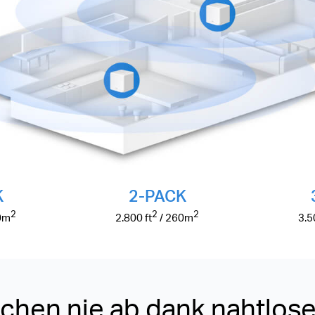
K
2-PACK
2
2
2
0
m
2.800
ft
/ 260
m
3.
echen nie ab dank nahtlo