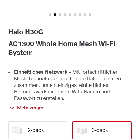
/
Deutsch
Halo H30G
AC1300 Whole Home Mesh Wi-Fi
System
Einheitliches Netzwerk
– Mit fortschrittlicher
Mesh-Technologie arbeiten die Halo-Einheiten
zusammen, um ein einziges, einheitliches
Heimnetzwerk mit einem WiFi-Namen und
Passwort zu erstellen.
Mehr zeigen
Nahtloses Roaming
– Wechseln Sie automatisch
zwischen den Halos, während Sie sich in Ihrem
Zuhause bewegen, und genießen Sie stets das
beste Signal für die schnellsten Verbindungen für
2-pack
3-pack
all Ihre Geräte.