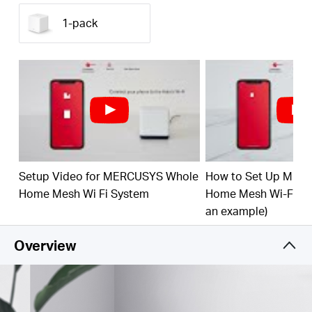
Abdeckung im gesamten Zuhause
– Deckt bis zu
1-pack
3.500 ft² (320 m²) mit High-Speed-WiFi ab und
eliminiert WiFi-Totzonen in Ihrem Zuhause.
1,3 Gbit/s Dualband-WiFi
– Halo H30G bietet
schnelle und stabile Verbindungen für bis zu 100
Geräte mit Geschwindigkeiten von bis zu 1.300
Mbit/s und ist kompatibel mit den wichtigsten
Internetdienstanbietern (ISPs) und Modems.
Einfache App-Steuerung
– Verwenden Sie die
MERCUSYS-App, um Ihr WiFi schnell einzurichten
Setup Video for MERCUSYS Whole
How to Set Up MER
und zu verwalten.
Home Mesh Wi Fi System
Home Mesh Wi-Fi Sy
Vollständige Gigabit-Ports
– 2× Gigabit-Ports pro
an example)
Halo-Einheit für blitzschnelle kabelgebundene
Verbindungen
Overview
*Bitte beachten Sie, dass die Halo H-Serie und die S-
Serie nicht miteinander kompatibel sind.