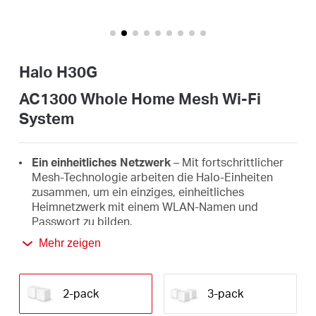
/
Deutsch
Halo H30G
AC1300 Whole Home Mesh Wi-Fi
System
Ein einheitliches Netzwerk
– Mit fortschrittlicher
Mesh-Technologie arbeiten die Halo-Einheiten
zusammen, um ein einziges, einheitliches
Heimnetzwerk mit einem WLAN-Namen und
Passwort zu bilden.
Mehr zeigen
Nahtloses Roaming
– Wechseln Sie automatisch
zwischen Halos, während Sie sich in Ihrem Zuhause
bewegen, und erhalten Sie stets das beste Signal
für die schnellsten Verbindungen auf all Ihren
2-pack
3-pack
Geräten.