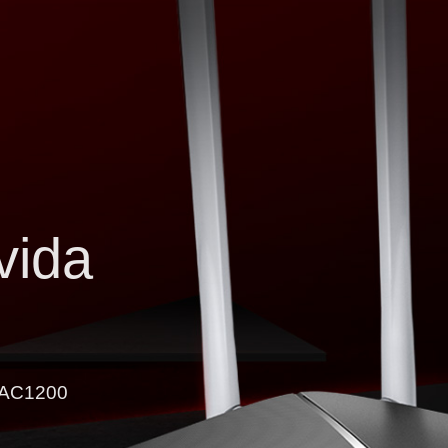
vida
a AC1200