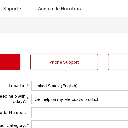
Soporte
Acerca de Nosotros
Phone Support
*
Location
eed help with
*
today?:
odel Number:
*
uct Category: