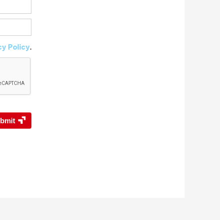
cy Policy
.
bmit