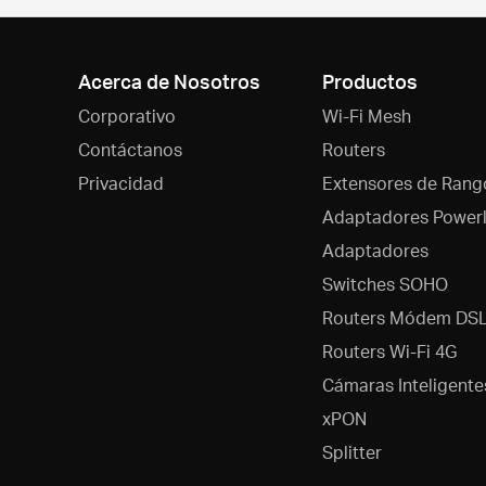
cotidiana
—
para
todos.
Acerca de Nosotros
Productos
Corporativo
Wi-Fi Mesh
Contáctanos
Routers
Privacidad
Extensores de Rang
Adaptadores Powerl
Adaptadores
Switches SOHO
Routers Módem DS
Routers Wi-Fi 4G
Cámaras Inteligente
xPON
Splitter