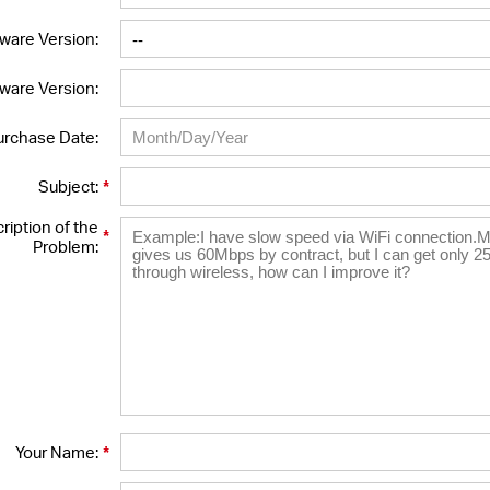
ware Version:
ware Version:
urchase Date:
*
Subject:
ription of the
*
Problem:
*
Your Name: