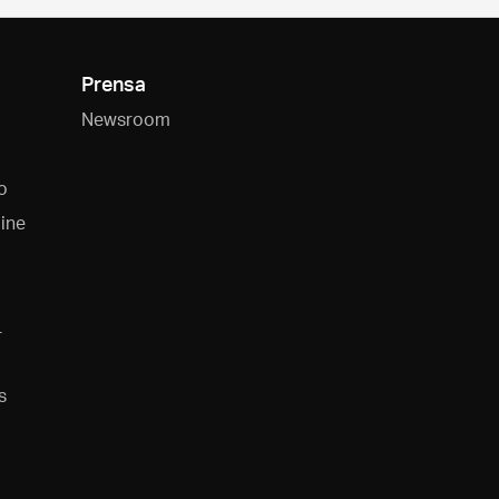
Prensa
Newsroom
o
ine
L
s