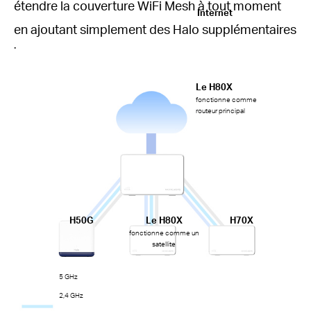
étendre la couverture WiFi Mesh à tout moment
Internet
en ajoutant simplement des Halo supplémentaires
.
Le H80X
fonctionne comme
routeur principal
H50G
Le H80X
H70X
fonctionne comme un
satellite
5 GHz
2,4 GHz