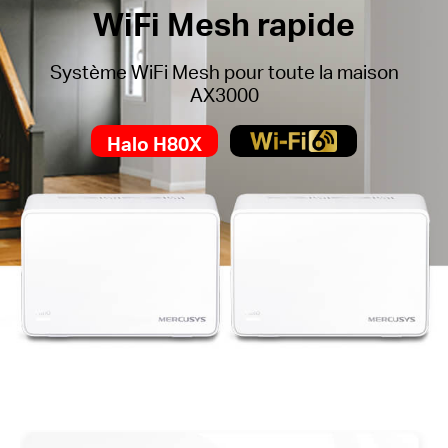
WiFi Mesh rapide
Système WiFi Mesh pour toute la maison
AX3000
Halo H80X