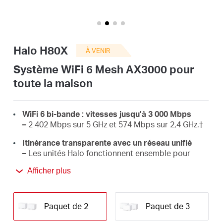
Canada
Halo H80X
À VENIR
/
Système WiFi 6 Mesh AX3000 pour
toute la maison
Français
WiFi 6 bi-bande : vitesses jusqu’à 3 000 Mbps
–
2 402 Mbps sur 5 GHz et 574 Mbps sur 2,4 GHz.†
Itinérance transparente avec un réseau unifié
–
Les unités Halo fonctionnent ensemble pour
basculer automatiquement entre elles lorsque
Afficher plus
vous vous déplacez dans votre maison, grâce à un
seul nom et mot de passe WiFi.‡
Couverture intégrale de la maison –
Couvrez
Paquet de 2
Paquet de 3
jusqu'à 460 m² avec le WiFi haute vitesse,