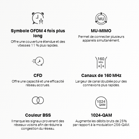
Symbole OFDM 4 fois plus
MU-MIMO
long
Permet de connecter plusieurs
appareils simultanément.
Offre une couverture étendue et des
vitesses 11 % plus rapides.
CFD
Canaux de 160 MHz
Offre une capacité et une efficacité
Largeur de canal doublée pour des
réseau accrues.
connexions plus rapides.
Couleur BSS
1024-QAM
Il marque les signaux provenant des
Augmente les débits bruts de 25%
réseaux voisins afin de réduire la
par rapport à la
modulation 256-QAM.
congestion du réseau.