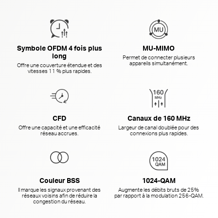
Symbole OFDM 4 fois plus
MU-MIMO
long
Permet de connecter plusieurs
appareils simultanément.
Offre une couverture étendue et des
vitesses 11 % plus rapides.
CFD
Canaux de 160 MHz
Offre une capacité et une efficacité
Largeur de canal doublée pour des
réseau accrues.
connexions plus rapides.
Couleur BSS
1024-QAM
Il marque les signaux provenant des
Augmente les débits bruts de 25%
réseaux voisins afin de réduire la
par rapport à la
modulation 256-QAM.
congestion du réseau.