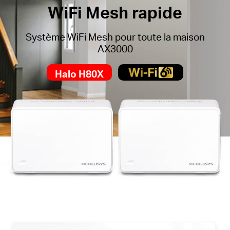
WiFi Mesh rapide
Système WiFi Mesh pour toute la maison
AX3000
Halo H80X