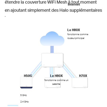
étendre la couverture WiFi Mesh à tout moment
Internet
en ajoutant simplement des Halo supplémentaires
.
Le H80X
fonctionne comme
routeur principal
H50G
Le H80X
H70X
fonctionne comme un
satellite
5 GHz
2,4 GHz