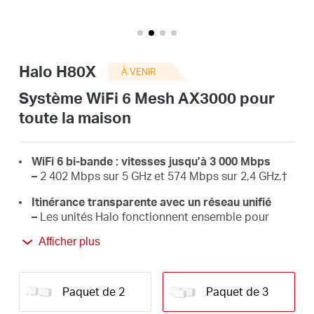
Canada
Halo H80X
À VENIR
/
Système WiFi 6 Mesh AX3000 pour
toute la maison
Français
WiFi 6 bi-bande : vitesses jusqu’à 3 000 Mbps
–
2 402 Mbps sur 5 GHz et 574 Mbps sur 2,4 GHz.†
Itinérance transparente avec un réseau unifié
–
Les unités Halo fonctionnent ensemble pour
basculer automatiquement entre elles lorsque
Afficher plus
vous vous déplacez dans votre maison, grâce à un
seul nom et mot de passe WiFi.‡
Couverture intégrale de la maison –
Couvrez
Paquet de 2
Paquet de 3
jusqu'à 460 m² avec le WiFi haute vitesse,