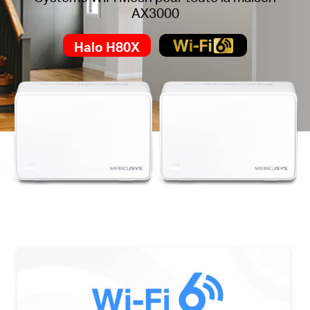
AX3000
Halo H80X