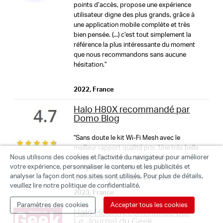
points d’accès, propose une expérience
Étape 1
utilisateur digne des plus grands, grâce à
une application mobile complète et très
Trouvez ce dont vous aurez besoin dans la boîte
bien pensée. (...) c’est tout simplement la
référence la plus intéressante du moment
que nous recommandons sans aucune
hésitation."
2022, France
Câble
d'alimentation
Halo H80X recommandé par
Domo Blog
Halo
"Sans doute le kit Wi-Fi Mesh avec le
Câble Ethernet
meilleur rapport qualité prix. Une très belle
Nous utilisons des cookies et l'activité du navigateur pour améliorer
surprise qui vient au secours des
votre expérience, personnaliser le contenu et les publicités et
congestions sans fil dans la maison
analyser la façon dont nos sites sont utilisés. Pour plus de détails,
connectée, le tout sans se ruiner."
Étape 2
veuillez lire notre politique de confidentialité.
2023, France
Paramètres des cookies
Accepter tous les cookies
Branchez vos appareils
Halo H80X recommandé par
Le Journal du Geek