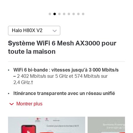
Où
acheter
Halo H80X V2
Press enter to open version list
Système WiFi 6 Mesh AX3000 pour
toute la maison
France
WiFi 6 bi-bande : vitesses jusqu’à 3 000 Mbits/s
/
–
2 402 Mbits/s sur 5 GHz et 574 Mbits/s sur
2,4 GHz.†
Français
Itinérance transparente avec un réseau unifié
–
Les unités Halo fonctionnent ensemble pour
Montrer plus
basculer automatiquement entre elles lorsque
vous vous déplacez dans votre maison, grâce à un
seul nom et mot de passe Wi-Fi.‡
Couverture intégrale de la maison –
Couvrez