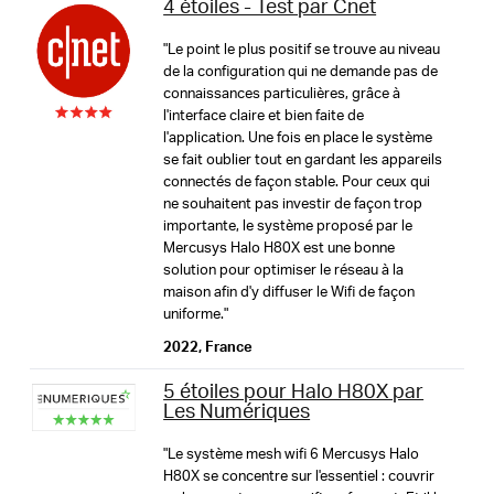
4 étoiles - Test par Cnet
11a 54Mbps:-78dBm
iOS ou Android.
Operating Temperature: 0°C~40°C (32°F~104°F)
11ac VHT20 MCS8:-74.5dBm
Operating Humidity: 10%~90% Non-Condensing
"Le point le plus positif se trouve au niveau
Sécurité Firewall
11ac VHT40 MCS9:-70.5dBm
de la configuration qui ne demande pas de
Storage Humidity: 5%~90% Non-Condensing
SPI Firewall
11ac VHT80 MCS9:-66.5dBm
connaissances particulières, grâce à
l'interface claire et bien faite de
11AX HE20 MCS11:-66dBm
l'application. Une fois en place le système
Protocoles
11AX HE40 MCS11:-63dBm
se fait oublier tout en gardant les appareils
11AX HE80 MCS11:-61dBm
Supports IPv4 and IPv6
connectés de façon stable. Pour ceux qui
ne souhaitent pas investir de façon trop
importante, le système proposé par le
Puissance Transmission
Réseau Invités
Mercusys Halo H80X est une bonne
2.4 GHz < 20dBm (EIRP)
2.4 GHz Guest Network,
solution pour optimiser le réseau à la
maison afin d'y diffuser le Wifi de façon
5 GHz < 23dBm (EIRP)
5 GHz Guest Network
uniforme."
Installation facile
Gestion en temps réel
2022, France
Sécurité WiFi
WPA-PSK/WPA2-PSK/WPA3
5 étoiles pour Halo H80X par
Les Numériques
Protocole Mesh
"Le système mesh wifi 6 Mercusys Halo
H80X se concentre sur l'essentiel : couvrir
Qualité de Service
Réseau Invités
802.11k/v/r