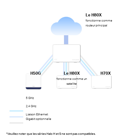
Le H80X
fonctionne comme
routeur principal
H50G
Le H80X
H70X
fonctionne comme un
satellite
5 GHz
2,4 GHz
Liaison Ethernet
Gigabit optionnelle
*Veuillez noter que les séries Halo H et S ne sont pas compatibles.