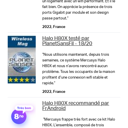
un logement avec un wifi performant. Et il le
fait bien. On apprécie la présence de trois
ports Gigabit par module et son design
passe partout."
2022, France
contrôle parental
Halo H80X testé par
PlanetSansFil - 18/20
"Nous utilisons maintenant, depuis trois
semaines, ce système Mercusys Halo
H80X et nous n’avons rencontré aucun
problème. Tous les occupants de la maison
MERCUSYS vous aide à
profitent d’une connexion wifi stable et
configurer en quelques étapes
rapide."
2022, France
Sans aucun savoir-faire technique ni lecture
d'instructions compliquées, suivez simplement les
Halo H80X recommandé par
FrAndroid
instructions de l'application.
Configurez votre
réseau maillé en quelques minutes.
"Mercusys frappe très fort avec ce kit Halo
H80X. L’ensemble, composé de trois