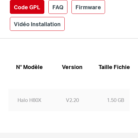
Code GPL
FAQ
Firmware
Vidéo Installation
N° Modèle
Version
Taille Fichier
Halo H80X
V2.20
1.50 GB