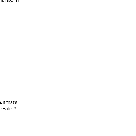
e backyard.
 If that’s
 Halos.*