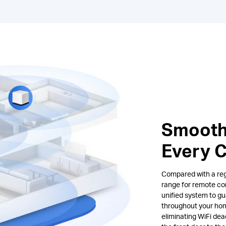
Smooth
Every 
Compared with a regu
range for remote co
unified system to gu
throughout your hom
eliminating WiFi de