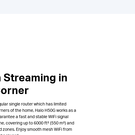
 Streaming in
Corner
lar single router which has limited
rners of the home, Halo H50G works as a
arantee a fast and stable WiFi signal
e, covering up to 6000 ft² (550 m²) and
ad zones. Enjoy smooth mesh WiFi from