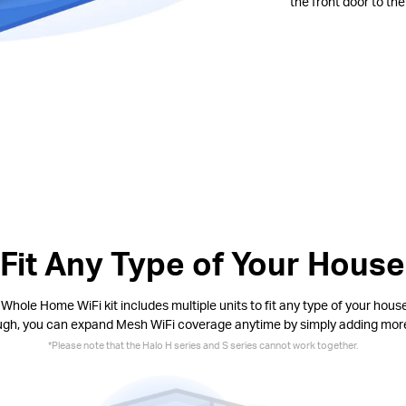
the front door to th
Fit Any Type of Your House
Whole Home WiFi kit includes multiple units to fit any type of your house.
ugh, you can expand Mesh WiFi coverage anytime by simply adding more
*Please note that the Halo H series and S series cannot work together.