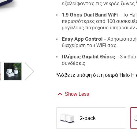
εξαλείφοντας τις νεκρές ζώνες W
1,9 Gbps Dual Band WiFi
– Το Ha
περισσότερες από 100 συσκευές
μεγάλους παρόχους υπηρεσιών Δι
Easy App Control
– Χρησιμοποιή
διαχείριση του WiFi σας.
Πλήρεις Gigabit Θύρες
– 3 x θύ
συνδέσεις
*Λάβετε υπόψη ότι η σειρά Halo H 
Show Less
2-pack