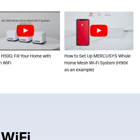
 H50G: Fill Your Home with
How to Set Up MERCUSYS Whole
 WiFi
Home Mesh Wi-Fi System (H90X
as an example)
 WiFi