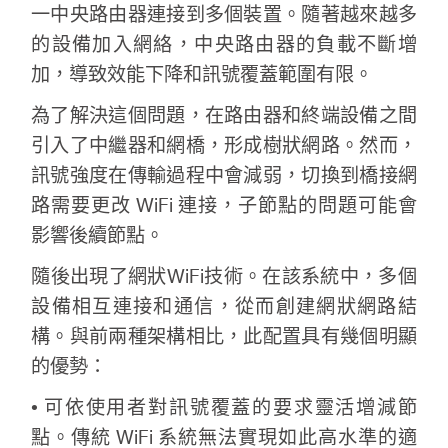
關
一中央路由器連接到多個裝置。隨著越來越多
的設備加入網絡，中央路由器的負載不斷增
於
加，導致效能下降和訊號覆蓋範圍有限。
為了解決這個問題，在路由器和終端設備之間
水
引入了中繼器和網橋，形成樹狀網路。然而，
訊號強度在傳輸過程中會減弱，切換到橋接網
星
路需要更改 WiFi 連接，子節點的問題可能會
影響後續節點。
購
隨後出現了網狀WiFi技術。在該系統中，多個
設備相互連接和通信，從而創建網狀網路結
買
構。與前兩種架構相比，此配置具有幾個明顯
的優勢：
地
• 可依使用者對訊號覆蓋的要求靈活增減節
點
點。傳統 WiFi 系統無法實現如此高水準的適