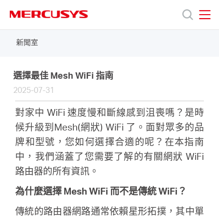
Click
to
skip
MERCUSYS
MERCUSYS
the
新聞室
產
navigation
bar
品
選擇最佳 Mesh WiFi 指南
2025-07-31
技
對家中 WiFi 速度慢和斷線感到沮喪嗎？是時
候升級到Mesh(網狀) WiFi 了。面對眾多的品
術
牌和型號，您如何選擇合適的呢？在本指南
中，我們涵蓋了您需要了解的有關網狀 WiFi
支
路由器的所有資訊。
為什麼選擇 Mesh WiFi 而不是傳統 WiFi？
援
傳統的路由器網路通常依賴星形拓撲，其中單