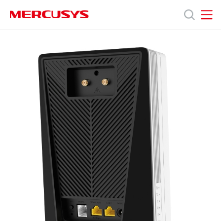
Click
to
skip
MERCUSYS
MERCUSYS
the
MB520-
產
navigation
5G
bar
[V1]
|
品
AX3000
雙
頻
技
Wi-
Fi
6
術
路
由
器
支
(支
援
5G)
援