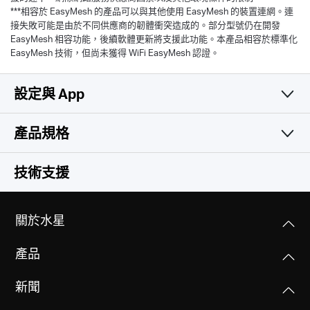
***相容於 EasyMesh 的產品可以與其他使用 EasyMesh 的裝置連網。連
接失敗可能是由於不同供應商的韌體衝突造成的。部分型號仍在開發
EasyMesh 相容功能，後續軟體更新將支援此功能。本產品相容於標準化
EasyMesh 技術，但尚未獲得 WiFi EasyMesh 認證。
設定與 App
產品規格
簡易且實用
無線網路
技術支援
軟體功能
Network Type
關於水星
EU:
硬體功能
運作模式
5G:N1/N3/N5/N7/N8/N20/N28/N38/N40/N41/N77/N78
產品
5G/4G/3G Router
(2100/1800/850/2600/900/800/700/2600/2300/2500/3700/
其他
尺寸大小(長 X 寬 X 高)
Wireless Router
MHz)
新聞
190 × 130 × 69.7 mm
FDD-LTE: B1/B3/B5/B7/B8/B20/B28
包裝內容
(7.5 × 5.1 × 2.7 in)
(2100/1800/850/2600/900/800/700 MHz)