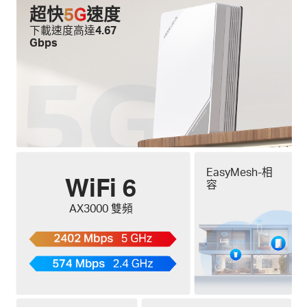
超快
5G
速度
下載速度高達
4.67
Gbps
EasyMesh-相
WiFi 6
容
AX3000 雙頻