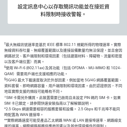
設定訊息中心以存取簡訊功能並在接近資
料限制時接收警報。
†
最大無線訊號速率是基於 IEEE 標準 802.11 規範所得的物理速率。實際
無線資料吞吐量、無線覆蓋範圍以及連接設備數量均無法保證，並且會因
網路狀況、客戶端限制和環境因素（包括建築材料、障礙物、流量和密度
以及客戶端位置）而異。
‡
使用 Wi-Fi 6 (802.11ax) 及其功能（包括 OFDMA、MU-MIMO 和 1024-
QAM）需要用戶端也支援相應的功能。
§
5G/4G 最大下載速度取決於外部因素，例如當地 5G/4G 網路覆蓋範圍、
資料套餐、即時網路容量、用戶端限制和環境因素。由於認證原因，不同
地區實際支援的頻段可能略有不同。
△
SIM 卡需另外購買。此裝置需要已啟用且未設定 PIN 碼的 SIM 卡。如果
SIM 卡已鎖定，請參閱快速安裝指南以了解解鎖說明。
*2.5 Gbps 網速需要相容的服務套餐和設備。 2.5 Gbps 和千兆埠不能同
時配置為 WAN 連接埠。
**實際網路速度可能受產品乙太網路 WAN 或 LAN 連接埠速率、網路線支
援的速率、網際網路服務供應商因素以及其他環境條件的限制。