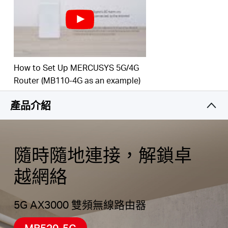
同時
連接 –
享受與多達
256 個
WiFi
設備共享網路存
取
。
Hong
最大化
覆蓋範圍
－
先進的
內建
天線可提供快速、穩定
的
連接，
而外部連接埠則支援額外的天線以擴大範
How to Set Up MERCUSYS 5G/4G
圍。
Router (MB110-4G as an example)
Kong,
2.5
Gbps
WAN/LAN
連接埠 –
如果無法取得
5G
連
產品介紹
接
，請將乙太網絡線插入
WAN/LAN連接埠以進行彈性
China
存取
。 *
EasyMesh
-
相容
-
與EasyMesh路由器和範圍擴展器
/
配合使用
，形成無縫的全屋 Mesh
WiFi
，防止在訊號
隨時隨地連接，解鎖卓
之間移動時出現斷線和延遲
。
越網絡
繁
高品質電話 –
配備用於固定電話
的
電話端口，可透過
VoLTE同時進行通話和網絡存取
。
體
5G AX3000 雙頻無線路由器
輕鬆的應用程式控制 –
MERCUSYS 應用程式可協助
您在幾分鐘內完成設定
。
透過您的 iOS 或 Android 設
MB520-5G
備，無論在家或外出，
都能管理您的
Wi-Fi 。