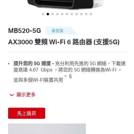
關
於
MB520-5G
新到貨
水
AX3000 雙頻 Wi-Fi 6 路由器 (支援5G)
星
提升
您的 5G 速度 -
充分利用先進的 5G 網絡，下載速
度高達 4.67
Gbps ，
將
您的 5G 網絡
轉換
為
Wi-Fi ，
購
。 §
並與
多個
Wi-Fi
裝置
共用
買
AX3000 雙頻
WiFi
6 –
5 GHz頻段
速度高達
2402
顯示更多
‡
Mbps
，
2.4 GHz
頻段速度高達 574 Mbps。
地
馬上購買
插入
SIM 卡即可使用 –
無需配置，SIM 卡的兼容性經
△
點
過多年現場測試的保證。