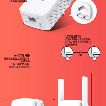
提供高速有線連接
配對/重置按鈕
只需按下適配器上的配對按
鈕，即可快速設定更安全的
電力線路網絡
WiFi 克隆按鈕
點選按鈕複製主機網路的名
稱和密碼
WiFi 開/關按鈕
長按5秒開啟/關閉WiFi