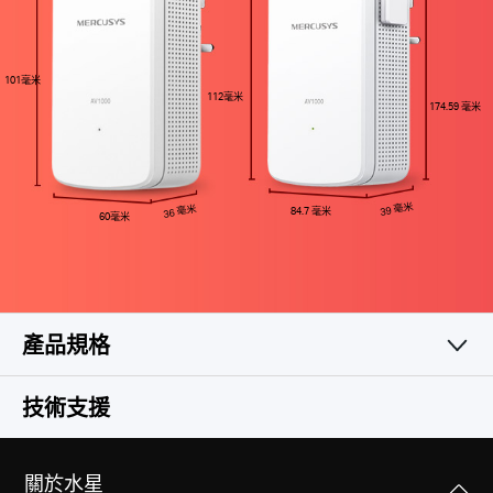
101毫米
112毫米
174.59 毫米
39 毫米
36 毫米
84.7 毫米
60毫米
產品規格
軟體功能
技術支援
硬體功能
調頻技術
關於水星
OFDM (PLC)