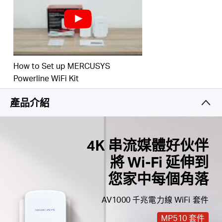
3 年保養
Hong
How to Set up MERCUSYS
Powerline WiFi Kit
Kong,
產品介紹
China
/
4K 串流媒體好伙伴
將 Wi-Fi 延伸到
繁
您家中每個角落
體
AV1000 千兆電力線 WiFi 套件
MP510 套件