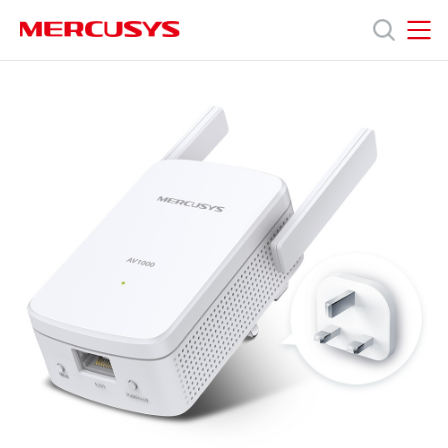
Click
to
skip
MERCUSYS
MERCUSYS
the
MP510
產
navigation
KIT
bar
[V1]
|
品
AV1000
Gigabit
Powerline
技
WiFi
Kit
術
支
援