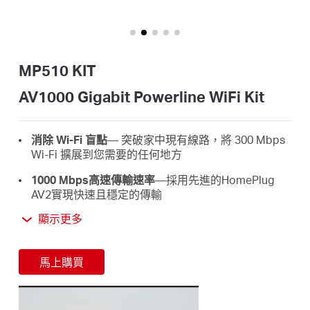
關
於
MP510 KIT
水
AV1000 Gigabit Powerline WiFi Kit
星
消除 Wi-Fi 盲點
— 突破家中現有線路，將 300 Mbps
Wi-Fi 擴展到您需要的任何地方
購
1000 Mbps高速傳輸速率
—採用先進的HomePlug
AV2實現快速且穩定的傳輸
買
超高速中繼連線
－適用於PC、IPTV及遊戲機的中繼端
顯示更多
口
地
即插即用
－告別複雜的接線與配置，即插即用
馬上購買
輕鬆擴展
—只需增加更多電力線即可擴大覆蓋範圍
點