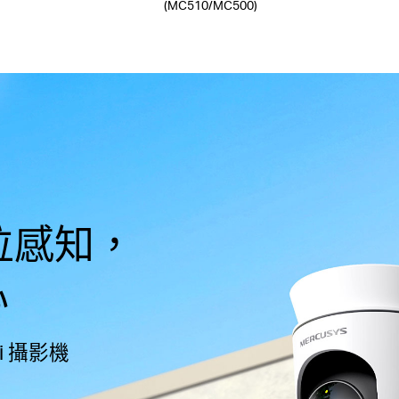
(MC510/MC500)
方位感知，
心
i 攝影機