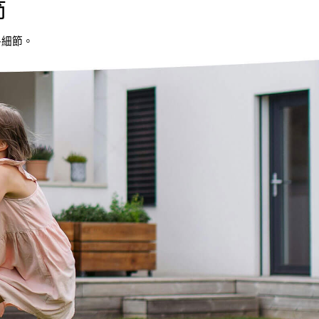
節
外細節。