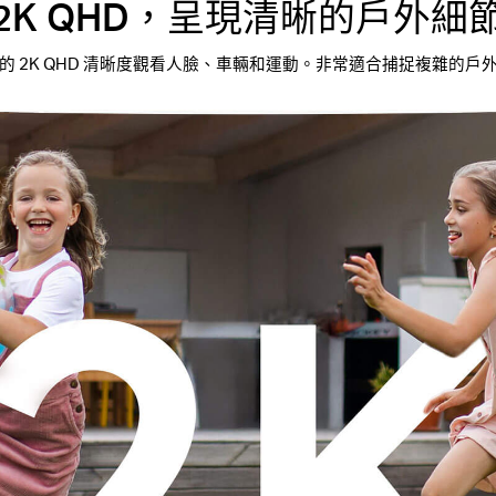
2K QHD，呈現清晰的戶外細
的 2K QHD 清晰度觀看人臉、車輛和運動。非常適合捕捉複雜的戶