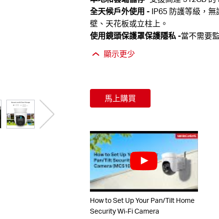
全天候戶外使用
-
IP65 防護等級
壁、天花板或立柱上。
使用鏡頭保護罩保護隱私
-
當不需要
顯示更少
馬上購買
How to Set Up Your Pan/Tilt Home
Security Wi-Fi Camera