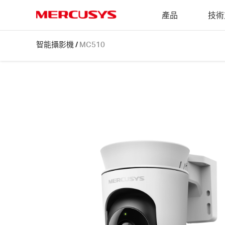
Click
產品
技術
to
skip
MERCUSYS
the
MC510
智能攝影機
/
MC510
navigation
[V1]
bar
|
2K
3MP
戶
外
旋
轉
式
安
全
Wi-
Fi
攝
影
機