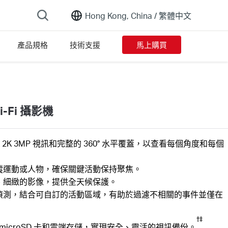
Hong Kong, China /
繁體中文
產品規格
技術支援
馬上購買
-Fi 攝影機
2K 3MP 視訊和完整的 360° 水平覆蓋，以查看每個角度和每個
蹤運動或人物，確保關鍵活動保持聚焦。
、細緻的影像，提供全天候保護。
偵測，結合可自訂的活動區域，有助於過濾不相關的事件並僅在
†‡
的 microSD 卡和雲端存儲，實現安全、靈活的視訊備份。