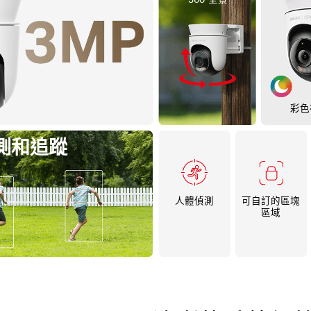
彩色
測和追蹤
人體偵測
可自訂的區塊
區域