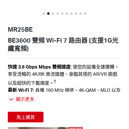
關
於
MR25BE
水
BE3600 雙頻 Wi-Fi 7 路由器 (支援1G光
纖寬頻)
星
快速 3.6 Gbps Mbps 雙頻速度:
使您的設備全速運轉。
購
享受流暢的 4K/8K 串流媒體、身臨其境的 AR/VR 遊戲
†
以及超快的下載速度。
買
最新 Wi-Fi 7:
具備 160 MHz 頻道、4K-QAM、MLO 以及
WiFi 7 提供的其他功能，您的網絡將帶來令人驚嘆的效
顯示更多
‡
地
能。
多頻聚合連線 (MLO):
提高新興應用程式的吞吐量、減少
馬上購買
‡
點
延遲並提高可靠性。