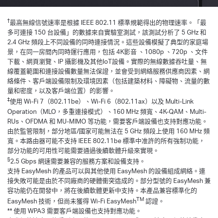
†
最高無線信號速率是根據 IEEE 802.11 標準規範得出的物理速率。「最
多可連接 150 台設備」的數據來自實驗室測試，該測試分析了 5 GHz 和
2.4 GHz 頻段上不同設備的同時連接情況。這些設備模擬了典型的家庭場
景，在同一房間內同時運行應用，包括 4K影音 、1080p 、720p 、文件
下載、網頁瀏覽、IP 攝影機及其他IoT設備。實際的無線數據吞吐量、無
線覆蓋範圍和連接設備數量無法保證，並會受到網絡服務供應商因素、網
絡條件、客戶端設備限制及環境因素（包括建築材料、障礙物、流量的數
量和密度，以及客戶端位置）的影響。
‡
使用 Wi-Fi 7（802.11be）、Wi-Fi 6（802.11ax）以及 Multi-Link
Operation（MLO，多重連接模式）、160 MHz 頻寬、4K-QAM、Multi-
RUs、OFDMA 和 MU-MIMO 等功能，需要客戶端設備也支持對應功能。
由於監管限制，部分地區/國家可能無法在 5 GHz 頻段上使用 160 MHz 頻
寬。本路由器可能不支持 IEEE 802.11be 標準中准許的所有強制功能，
部分功能的可用性可能需要通過後續軟體升級來實現。
§
2.5 Gbps 網速需要兼容的服務方案和設備支持。
支持 EasyMesh 的產品可以與其他使用 EasyMesh 的設備組成網絡。連
接失敗可能是由於不同廠商的硬體衝突造成的。部分型號的 EasyMesh 兼
容功能仍在開發中，將在後續軟體更新中支持。本產品兼容標準化的
TM
EasyMesh 技術，但尚未獲得 Wi-Fi EasyMesh
認證。
** 使用 WPA3 需要客戶端設備也支持對應功能。