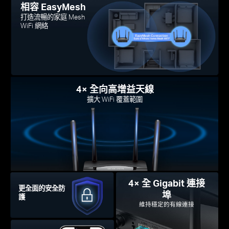
相容 EasyMesh
打造流暢的家庭 Mesh
WiFi 網絡
4× 全向高增益天線
擴大 WiFi 覆蓋範圍
4× 全 Gigabit 連接
更全面的安全防
埠
護
維持穩定的有線連接