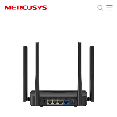
Click
to
skip
MERCUSYS
MERCUSYS
the
MR25BE
產
navigation
[V1]
bar
|
BE3600
品
雙
頻
Wi-
技
Fi
7
路
術
由
器
(支
支
援
1G
光
援
纖
寬
頻)