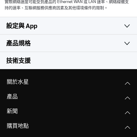
實際網絡速度可能受到產品的 Ethernet WAN 或 LAN 速率、網絡線纜支
持的速率、互聯網服務供應商因素及其他環境條件的限制。
設定與 App
產品規格
簡易且實用
無線網路
技術支援
軟體功能
無線標準
關於水星
相容 802.11be/ax/ac/a/b/g/n Wi-Fi 標準
硬體功能
WAN 連接類型
產品
浮動IP/固定IP/PPPoE/L2TP/PPTP
訊號速率
其他
尺寸大小(長 X 寬 X 高)
BE3600
新聞
167 × 117.5 × 41.5 mm
管理
• 5 GHz: 2880 Mbps(802.11be)
包裝內容
(6.6 × 4.6 × 1.6 in)
存取控制
• 2.4 GHz: 688 Mbps(802.11be)
購買地點
MERCUSYS
本地管理
• BE3600 雙頻 Wi-Fi 7 路由器 MR25BE
連接介面