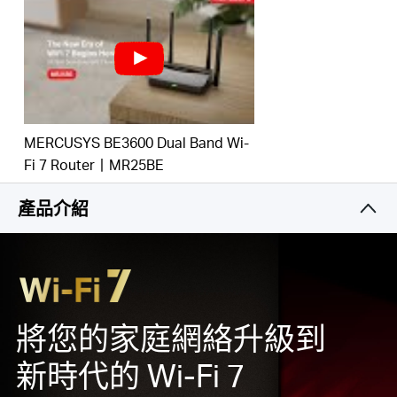
Gigabit
有線連接：
充分利用您的網絡存取並以令人驚艷
的速度傳輸數據來獲得最佳效能。
最大化覆蓋範圍:
4 x 全向型天線、專有的 Wi-Fi 優化和
波束成形技術可提供更廣泛的覆蓋範圍、更大的容量、
Hong
更強、更可靠的連接以及更少的干擾。
相容 EasyMesh:
與 EasyMesh 路由器和訊號延伸器配
合使用，形成無縫的完整家庭 Mesh WiFi，防止在訊號
Kong,
MERCUSYS BE3600 Dual Band Wi-
之間移動時出現丟包和延遲。
*
Fi 7 Router丨MR25BE
輕鬆設定並使用:
使用 MERCUSYS App，網絡管理變得
China
前所未有的簡單。
產品介紹
/
繁
將您的家庭網絡升級到
體
新時代的 Wi-Fi 7