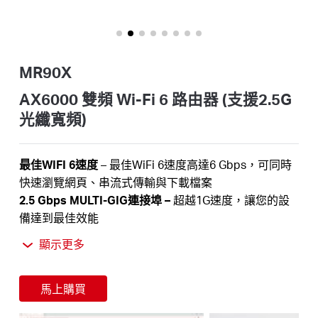
關
於
MR90X
水
AX6000 雙頻 Wi-Fi 6 路由器 (支援2.5G
光纖寬頻)
星
最佳WIFI 6速度
– 最佳
WiFi
6速度高達
6
Gbps，可同時
購
快速瀏覽網頁、串流式傳輸與下載檔案
2.5
Gbps
MULTI-GIG連接埠 –
超越1G速度，讓您的設
買
備達到最佳效能
更多設備與樂趣
– 支援
4×4 MU-MIMO與OFDMA，以降
顯示更多
低擁塞並將平均吞吐量提高了四倍
地
更寬廣的WiFi
–
8根全向性高增益天線，具有波束成形技
馬上購買
術，每個角落提供強大的W
iFi訊號並穩定連接
點
安全保護
– 最新的WPA3 WiFi 加密協定