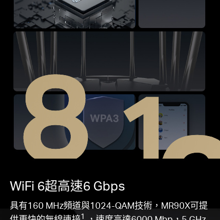
8
1.
WiFi 6
超高速
6 Gbps
具有160 MHz頻道與1024-QAM技術，MR90X可提
1
供更快的無線連接
，速度高達6000 Mbp，5 GHz