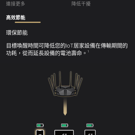
核
連接更多
降低干擾
密
高效節能
6
頻
增
環保節能
目標喚醒時間可降低您的IoT居家設備在傳輸期間的
功耗，從而延長設備的電池壽命。
1
心
協
Gbp
道