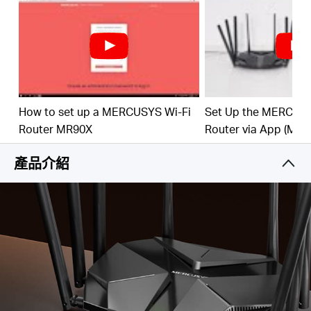
GIGABIT有線連接
– 充分利用您的網路，以高速傳輸速
度讓設備獲得最佳效能
環保節能
– 目標喚醒時間(TWT)可降低您的IoT居家設備
在傳輸期間的功耗
Hong
降低
WIFI干擾
– 透過BSS色彩技術將鄰近的訊號干擾降
到最低，從而提高傳輸效率
Kong,
智慧連線
– 自動為每台設備選擇最佳的可用頻段
How to set up a MERCUSYS Wi-Fi
Set Up the MERCUSY
Router MR90X
Router via App (MR90
China
產品介紹
/
繁
體