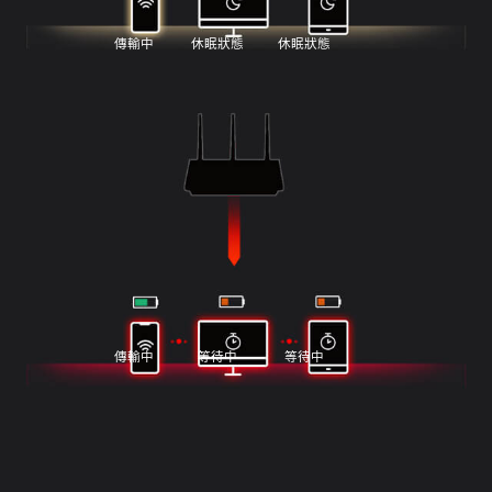
益
處
傳輸中
休眠狀態
休眠狀態
定
天
理
傳輸中
等待中
等待中