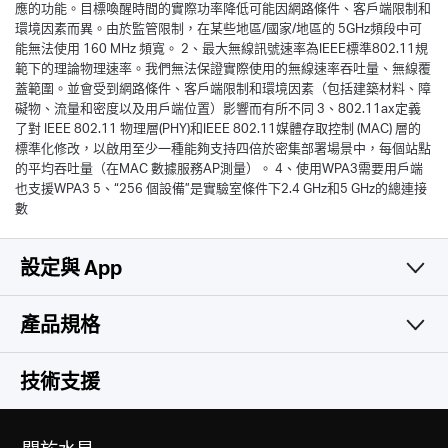
應的功能。目標喚醒時間的實際功率降低可能因網路條件、客戶端限制和
環境因素而異。由於監管限制，在某些地區/國家/地區的 5GHz頻段中可
能無法使用 160 MHz 頻寬。 2、最大無線訊號速率為IEEE標準802.11規
範下的理論物理速率。我們無法保證實際使用的無線速率吞吐量、無線覆
蓋範圍。並會受到網路條件、客戶端限制和環境因素（包括建築材料、障
礙物、流量和密度以及用戶端位置）影響而有所不同 3、802.11ax定義
了對 IEEE 802.11 物理層(PHY)和IEEE 802.11媒體存取控制 (MAC) 層的
標準化修改，以啟用至少一種能夠支持四倍於密集部署場景中，每個站點
的平均吞吐量（在MAC 數據服務AP測量）。 4、使用WPA3需要用戶端
也支援WPA3 5、“256 個設備”是實驗室條件下2.4 GHz和5 GHz的總連接
數
設定與 App
產品規格
簡易且實用
無線網路
技術支援
軟體功能
無線標準