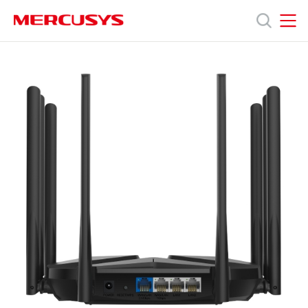
Click
to
skip
MERCUSYS
MERCUSYS
the
MR90X
產
navigation
[V1]
bar
|
AX6000
品
雙
頻
Wi-
技
Fi
6
路
術
由
器
(支
支
援
2.5G
光
援
纖
寬
頻)