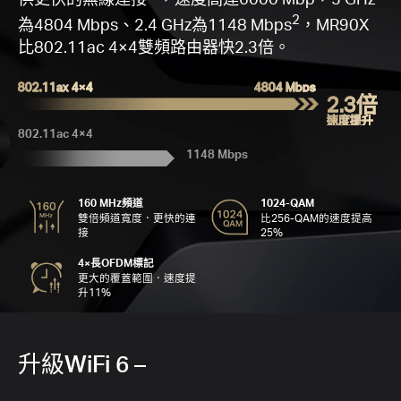
根
G
W
2
為4804 Mbps、2.4 GHz為1148 Mbps
，MR90X
速
16
4
比802.11ac 4×4雙頻路由器快2.3倍。
M
802.11ax 4×4
4804 Mbps
2.3倍
速度提升
802.11ac 4×4
1148 Mbps
四
160 MHz頻道
1024-QAM
高
雙倍頻道寬度．更快的連
比256-QAM的速度提高
加
接
25%
度
MH
4×長OFDM標記
A
更大的覆蓋範圍．速度提
升11%
升級WiFi 6 –