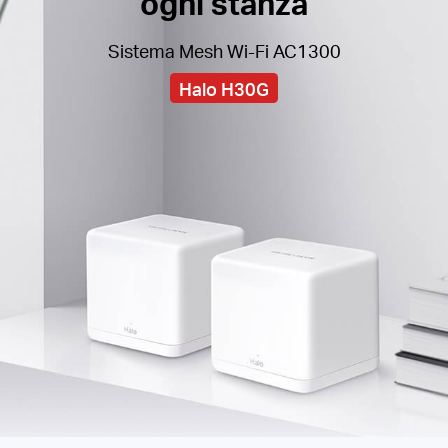
ogni stanza
Sistema Mesh Wi-Fi AC1300
Halo H30G