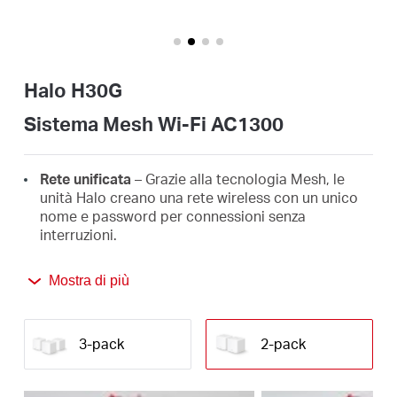
Italy
Halo H30G
/
Sistema Mesh Wi-Fi AC1300
Italian
Rete unificata
– Grazie alla tecnologia Mesh, le
unità Halo creano una rete wireless con un unico
nome e password per connessioni senza
interruzioni.
Seamless roaming
– I dispositivi connessi
Mostra di più
passano da un'unità Halo all'altra senza perdita del
segnale, in modo da assicurarti sempre la
connessione più veloce e il segnale migliore.
3-pack
2-pack
Copertura ottimale
– Il kit da 2 unità raggiunge
una copertura Wi-Fi fino a 260 m², ideale per case
di grandi dimensioni.*