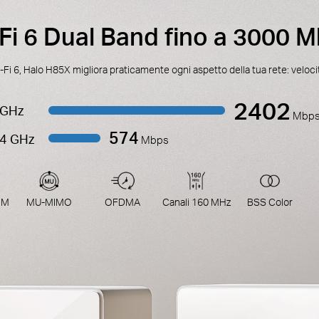
Fi 6 Dual Band fino a 3000 
Fi 6, Halo H85X migliora praticamente ogni aspetto della tua rete: velocit
2402
 GHz
Mbp
574
.4 GHz
Mbps
DM
MU-MIMO
OFDMA
Canali 160 MHz
BSS Color