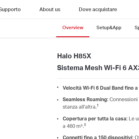
Supporto
About us
Dove acquistare
Overview
Setup&App
S
Halo H85X
Sistema Mesh Wi-Fi 6 A
Velocità Wi-Fi 6 Dual Band fino 
Seamless Roaming:
Connessioni 
†
stanza all'altra.
Copertura per tutta la casa:
Le u
‡
a 460 m².
Connetti fino a 150 dispositivi:
Of