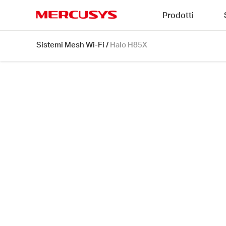
Click
Prodotti
to
skip
MERCUSYS
the
Halo
Sistemi Mesh Wi-Fi
/
Halo H85X
navigation
H85X
bar
[V1]
2-
pack
|
Sistema
Mesh
Wi-
Fi
6
AX3000