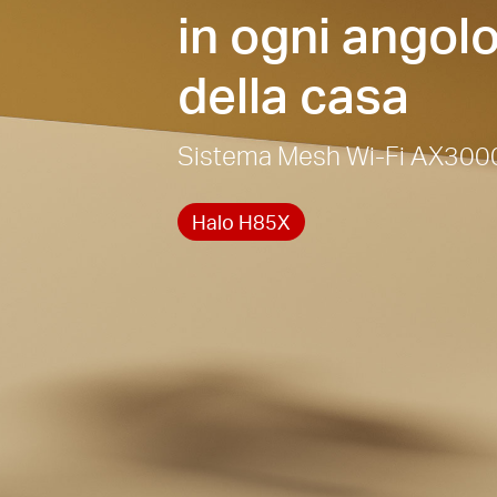
in ogni angol
della casa
Sistema Mesh Wi-Fi AX300
Halo H85X