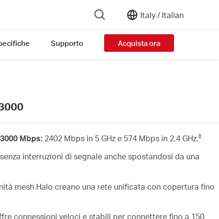
Italy /
Italian
pecifiche
Supporto
Acquista ora
X3000
‡
a 3000 Mbps:
2402 Mbps in 5 GHz e 574 Mbps in 2.4 GHz.
senza interruzioni di segnale anche spostandosi da una
nità mesh Halo creano una rete unificata con copertura fino
fre connessioni veloci e stabili per connettere fino a 150