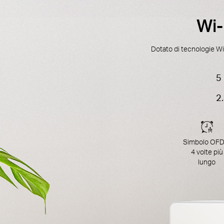
Wi-
Dotato di tecnologie Wi-
5
2
Simbolo OF
4 volte più
lungo