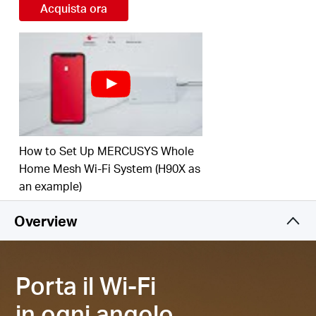
veloci e stabili per connettere fino a 150
Acquista ora
‡
dispositivi contemporaneamente.
Configurazione e gestione intuitiva:
L'app
MERCUSYS permette di installare e gestire la rete
Mesh in modo rapido e semplice.
Porta Multi-Gigabit da 2.5 Gbps:
1 porta da 2.5
Gbps e 2 porte Gigabit per unità Halo H85X per
§
connessioni cablate ultraveloci.
How to Set Up MERCUSYS Whole
Home Mesh Wi-Fi System (H90X as
*Nota: le serie Halo H e S non sono compatibili tra
an example)
loro.
Overview
Porta il Wi-Fi
in ogni angolo