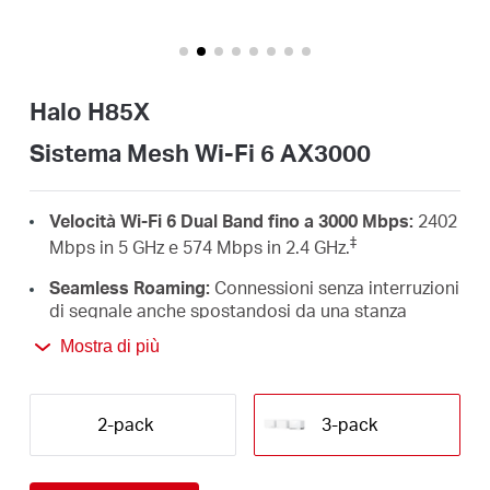
Italy
Halo H85X
/
Sistema Mesh Wi-Fi 6 AX3000
Italian
Velocità Wi-Fi 6 Dual Band fino a 3000 Mbps:
2402
‡
Mbps in 5 GHz e 574 Mbps in 2.4 GHz.
Seamless Roaming:
Connessioni senza interruzioni
di segnale anche spostandosi da una stanza
†
all'altra.
Mostra di più
Copertura per tutta la casa:
Le unità mesh Halo
creano una rete unificata con copertura fino a 460
‡
2-pack
3-pack
m².
Connetti fino a 150 dispositivi:
Offre connessioni