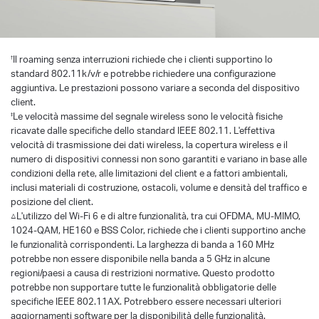
Il roaming senza interruzioni richiede che i clienti supportino lo
†
standard 802.11k/v/r e potrebbe richiedere una configurazione
aggiuntiva. Le prestazioni possono variare a seconda del dispositivo
client.
Le velocità massime del segnale wireless sono le velocità fisiche
‡
ricavate dalle specifiche dello standard IEEE 802.11. L'effettiva
velocità di trasmissione dei dati wireless, la copertura wireless e il
numero di dispositivi connessi non sono garantiti e variano in base alle
condizioni della rete, alle limitazioni del client e a fattori ambientali,
inclusi materiali di costruzione, ostacoli, volume e densità del traffico e
posizione del client.
△L'utilizzo del Wi-Fi 6 e di altre funzionalità, tra cui OFDMA, MU-MIMO,
1024-QAM, HE160 e BSS Color, richiede che i clienti supportino anche
le funzionalità corrispondenti. La larghezza di banda a 160 MHz
potrebbe non essere disponibile nella banda a 5 GHz in alcune
regioni/paesi a causa di restrizioni normative. Questo prodotto
potrebbe non supportare tutte le funzionalità obbligatorie delle
specifiche IEEE 802.11AX. Potrebbero essere necessari ulteriori
aggiornamenti software per la disponibilità delle funzionalità.