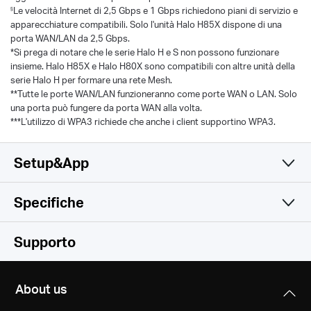
Le velocità Internet di 2,5 Gbps e 1 Gbps richiedono piani di servizio e
§
apparecchiature compatibili. Solo l'unità Halo H85X dispone di una
porta WAN/LAN da 2,5 Gbps.
*Si prega di notare che le serie Halo H e S non possono funzionare
insieme. Halo H85X e Halo H80X sono compatibili con altre unità della
serie Halo H per formare una rete Mesh.
**Tutte le porte WAN/LAN funzioneranno come porte WAN o LAN. Solo
una porta può fungere da porta WAN alla volta.
***L'utilizzo di WPA3 richiede che anche i client supportino WPA3.
Setup&App
Specifiche
Una sola app semplice e
Wireless
Supporto
funzionale
Software
Wireless Standards
About us
Wi-Fi 6
Hardware
Operation Modes
IEEE 802.11ax/ac/n/a 5 GHz