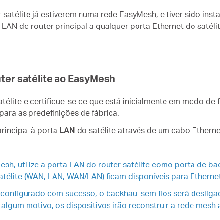
r satélite já estiverem numa rede EasyMesh, e tiver sido ins
 LAN do router principal a qualquer porta Ethernet do satél
uter satélite ao EasyMesh
télite e certifique-se de que está inicialmente em modo de fá
para as predefinições de fábrica.
principal à porta
LAN
do satélite através de um cabo Etherne
esh, utilize a porta LAN do router satélite como porta de b
satélite (WAN, LAN, WAN/LAN) ficam disponíveis para Etherne
er configurado com sucesso, o backhaul sem fios será desli
 algum motivo, os dispositivos irão reconstruir a rede mesh 