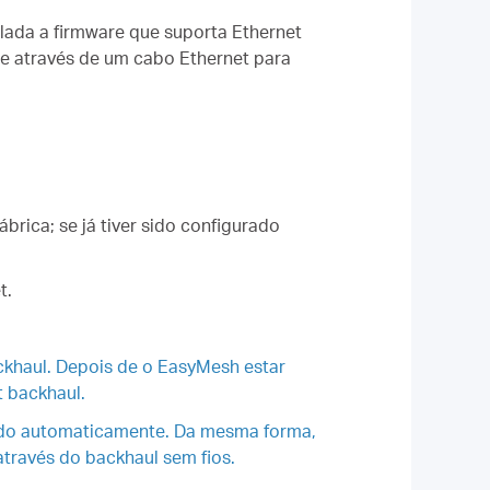
talada a firmware que suporta Ethernet
ite através de um cabo Ethernet para
brica; se já tiver sido configurado
t.
ackhaul. Depois de o EasyMesh estar
t backhaul.
gado automaticamente. Da mesma forma,
através do backhaul sem fios.