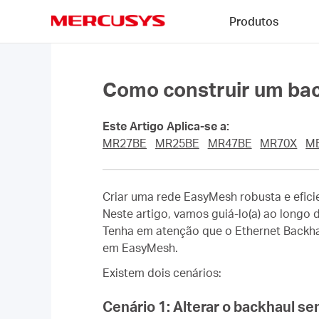
Click
Produtos
to
skip
MERCUSYS
the
navigation
bar
Como construir um bac
Este Artigo Aplica-se a:
MR27BE
MR25BE
MR47BE
MR70X
M
Criar uma rede EasyMesh robusta e efici
Neste artigo, vamos guiá-lo(a) ao longo
Tenha em atenção que o Ethernet Backhau
em EasyMesh.
Existem dois cenários:
Cenário 1: Alterar o backhaul se