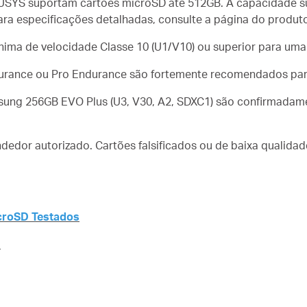
USYS suportam cartões microSD até 512GB. A capacidade s
ra especificações detalhadas, consulte a página do produto 
nima de velocidade Classe 10 (U1/V10) ou superior para uma 
urance ou Pro Endurance são fortemente recomendados par
sung 256GB EVO Plus (U3, V30, A2, SDXC1) são confirmadam
dedor autorizado. Cartões falsificados ou de baixa qualid
icroSD Testados
D