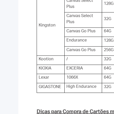
Canvas Select
128G
Plus
Canvas Select
32G
Plus
Kingston
Canvas Go Plus
64G
Endurance
128G
Canvas Go Plus
256G
Kootion
/
32G
KIOXIA
EXCERIA
64G
Lexar
1066X
64G
High Endurance
GIGASTONE
32G
Dicas para Compra de Cartões 