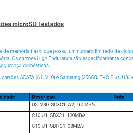
rtões microSD Testados
ia de memória flash, que possui um número limitado de ciclo
ria. Os cartões High Endurance são especificamente conce
segurança domésticas.
s cartões ADATA (A1, V10) e Samsung (256GB, EVO Plus, U3, 
cidade
Descrição
Nota
U3, V30, SDXC1, A2, 160MB/s
C10 U1, SDXC1, 120MB/s
C10 U1, SDHC1, 98MB/s