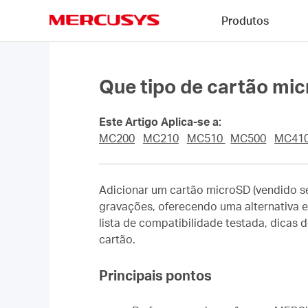
Click
Produtos
to
skip
MERCUSYS
the
navigation
bar
Que tipo de cartão m
Este Artigo Aplica-se a:
MC200
MC210
MC510
MC500
MC410
Adicionar um cartão microSD (vendido 
gravações, oferecendo uma alternativa 
lista de compatibilidade testada, dicas
cartão.
Principais pontos