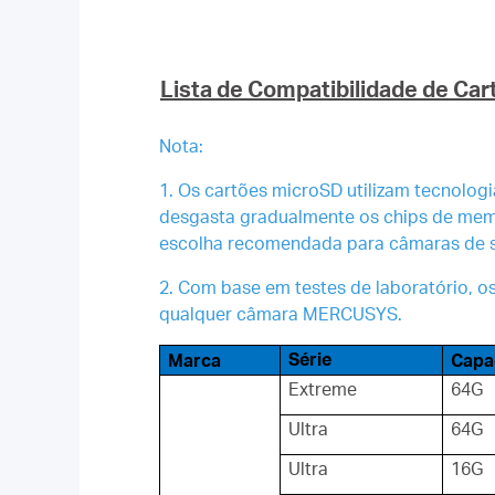
Lista de Compatibilidade de Ca
Nota:
1. Os cartões microSD utilizam tecnolog
desgasta gradualmente os chips de memó
escolha recomendada para câmaras de 
2. Com base em testes de laboratório, o
qualquer câmara MERCUSYS.
Série
Marca
Capa
Extreme
64G
Ultra
64G
Ultra
16G