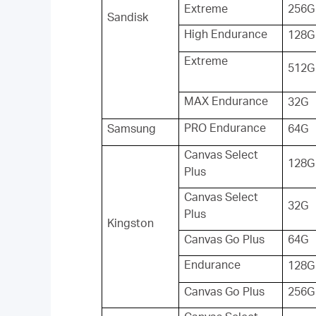
Extreme
256G
Sandisk
High Endurance
128G
Extreme
512G
MAX Endurance
32G
PRO Endurance
Samsung
64G
Canvas Select
128G
Plus
Canvas Select
32G
Plus
Kingston
Canvas Go Plus
64G
Endurance
128G
Canvas Go Plus
256G