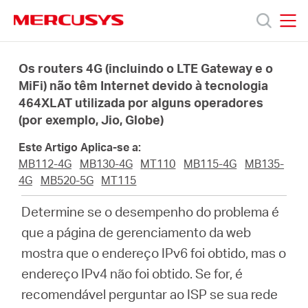
Click
to
skip
MERCUSYS
MERCUSYS
the
Produtos
navigation
Os routers 4G (incluindo o LTE Gateway e o
bar
MiFi) não têm Internet devido à tecnologia
464XLAT utilizada por alguns operadores
Suporte
(por exemplo, Jio, Globe)
Sobre
Este Artigo Aplica-se a:
MB112-4G
MB130-4G
MT110
MB115-4G
MB135-
4G
MB520-5G
MT115
Nós
Determine se o desempenho do problema é
Onde
que a página de gerenciamento da web
mostra que o endereço IPv6 foi obtido, mas o
Comprar
endereço IPv4 não foi obtido. Se for, é
recomendável perguntar ao ISP se sua rede