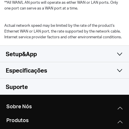
**All WAN/L AN ports will operate as either WAN or LAN ports. Only
one port can serve as a WAN port at a time.
Actual network speed may be limited by the rate of the product's
Ethernet WAN or LAN port, the rate supported by the network cable,
Internet service provider factors and other environmental conditions.
Setup&App
Especificações
Simples e Funcional
Wireless
Suporte
Software
Padrões Wireless
Sobre Nós
Wi-Fi 6
Hardware
Modo de Funcionamento
IEEE 802.11ax/ac/n/a 5 GHz
Produtos
Router, Access Point
IEEE 802.11n/b/g 2.4 GHz
Outros
Dimensões