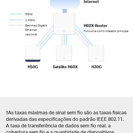
Internet
5GHz
2,4GHz
H60X-Router
Backhaul Gigabit
Ethernet
Funciona como roteador principal
opcional
H50G
Satélite H60X
H30G
†As taxas máximas de sinal sem fio são as taxas físicas
derivadas das especificações do padrão IEEE 802.11.
A taxa de transferência de dados sem fio real, a
cobertura sem fio e a quantidade de dispositivos