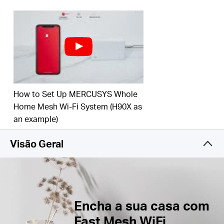
350 m² (4.000 pés²) com WiFi de alta velocidade,
†
eliminando zonas mortas de WiFi em sua casa.
Conecte mais de 100 dispositivos –
Forneça
conexões rápidas e estáveis ​​para mais de 100
†
dispositivos.
Gerencie facilmente sua rede doméstica –
Use o
How to Set Up MERCUSYS Whole
aplicativo MERCUSYS para configurar e gerenciar
Home Mesh Wi-Fi System (H90X as
rapidamente seu WiFi.
Você também pode
an example)
gerenciar o tempo e o conteúdo online de seus
filhos.
Visão Geral
Portas Gigabit completas –
Portas Gigabit para
conexões com fio ultrarrápidas.**
*Observe que as séries Halo H e S não podem
Encha a sua casa com
funcionar juntas.
Fast Mesh WiFi