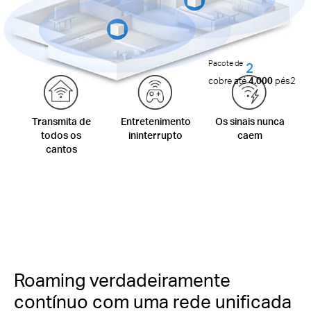
Pacote de
2
cobre até
4.000
pés2
Transmita de
Entretenimento
Os sinais nunca
todos os
ininterrupto
caem
cantos
Roaming verdadeiramente
contínuo com uma rede unificada