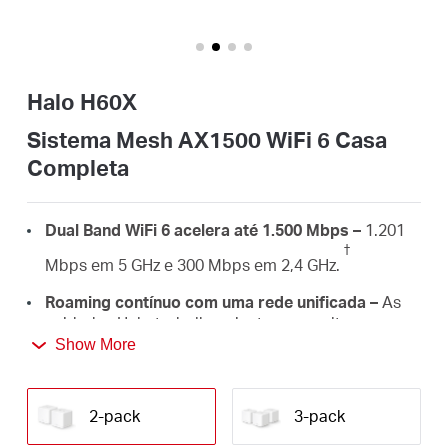
Portugal
Halo H60X
/
Sistema Mesh AX1500 WiFi 6 Casa
Completa
português
Dual Band WiFi 6 acelera até 1.500 Mbps –
1.201
†
Mbps em 5 GHz e 300 Mbps em 2,4 GHz.
Roaming contínuo com uma rede unificada –
As
unidades Halo trabalham juntas para alternar
automaticamente entre Halos conforme você se
Show More
move pela casa com um único nome e senha WiFi
‡
unificados.
2-pack
3-pack
Cobertura residencial completa –
Cobertor de até