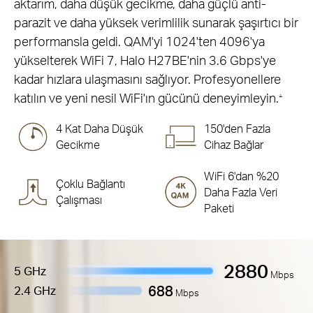
aktarım, daha düşük gecikme, daha güçlü anti-
parazit ve daha yüksek verimlilik sunarak şaşırtıcı bir
performansla geldi. QAM'yi 1024'ten 4096'ya
yükselterek WiFi 7, Halo H27BE'nin 3.6 Gbps'ye
kadar hızlara ulaşmasını sağlıyor. Profesyonellere
katılın ve yeni nesil WiFi'ın gücünü deneyimleyin.
△
4 Kat Daha Düşük
150'den Fazla
Gecikme
Cihaz Bağlar
WiFi 6'dan %20
Çoklu Bağlantı
Daha Fazla Veri
Çalışması
Paketi
2880
5 GHz
Mbps
688
2.4 GHz
Mbps