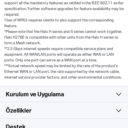
support all the mandatory features as ratified in the IEEE 802.11 ax/be
specification. Further software upgrades for feature availability may be
required.
Use of WPA3 requires clients to also support the corresponding
§
feature.
*Please note that the Halo H series and S series cannot work together.
Halo H27BE is compatible with other units from the Halo H series to
form a Mesh network.
**2.5 Gbps internet speeds require compatible service plans and
equipment. All WAN/LAN ports will operate as either WAN or LAN
ports. Only one port can serve as a WAN port at a time.
***Actual network speed may be limited by the rate of the product's
Ethernet WAN or LAN port, the rate supported by the network cable,
internet service provider factors, and other environmental conditions.
Kurulum ve Uygulama
Özellikler
Basit ve İşlevsel
Wireless
Destek