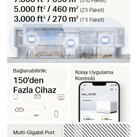
5.000 ft
/ 460 m
2
2
(2'li Paket)
3.000 ft
/ 270 m
2
2
(1'li Paket)
Bağlanabilirlik:
Kolay Uygulama
150'den
Kontrolü
Fazla Cihaz
Multi-Gigabit Port