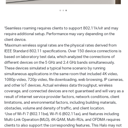
Seamless roaming requires clients to support 802.11k/v/r and may
†
require additional setup. Performance may vary depending on the
client device.
Maximum wireless signal rates are the physical rates derived from
‡
IEEE Standard 802.11 specifications. Over 150 device connections is
based on laboratory test data, which analyzed the connections of
different devices on the 5 GHz and 2.4 GHz bands simultaneously.
These devices simulated a typical home scenario by running
simultaneous applications in the same room that included 4K video,
1080p video, 720p video, file downloading, web browsing, IP cameras,
and other loT devices. Actual wireless data throughput, wireless
coverage, and connected devices are not guaranteed and will vary as a
result of internet service provider factors, network conditions, client
limitations, and environmental factors, including building materials,
obstacles, volume and density of traffic, and client location.
Use of Wi-Fi 7 (802.11be), Wi-Fi 6 (802.11ax), and features including
△
Multi-Link Operation (MLO), 4K-QAM, Multi-RUs, and OFDMA requires
clients to also support the corresponding features. This Halo may not