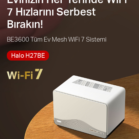
*Please note that the Halo H series and S series
7 Hızlarını Serbest
cannot work together.
Bırakın!
BE3600 Tüm Ev Mesh WiFi 7 Sistemi
Halo H27BE