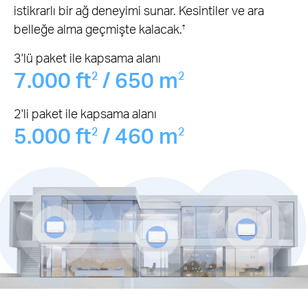
istikrarlı bir ağ deneyimi sunar. Kesintiler ve ara
belleğe alma geçmişte kalacak.
†
3'lü paket ile kapsama alanı
7.000 ft
/ 650 m
2
2
2'li paket ile kapsama alanı
5.000 ft
/ 460 m
2
2