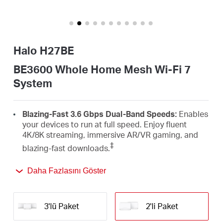
Türkçe
Halo H27BE
BE3600 Whole Home Mesh Wi-Fi 7
System
Blazing-Fast 3.6 Gbps Dual-Band Speeds:
Enables
your devices to run at full speed. Enjoy fluent
4K/8K streaming, immersive AR/VR gaming, and
‡
blazing-fast downloads.
Newest WiFi 7:
Armed with the 4K-QAM, MLO,
Daha Fazlasını Göster
Multi-RUs, and other features that WiFi 7 offers,
your network will arrive with a jaw-dropping
△
performance.
3'lü Paket
2'li Paket
Seamless Roaming for a Smooth Network