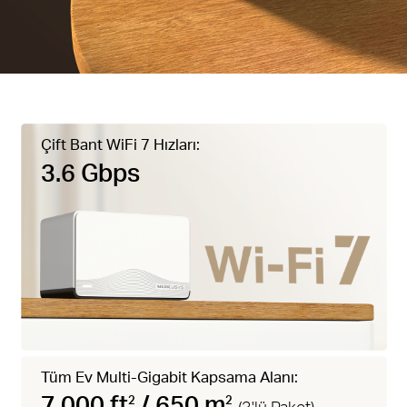
Çift Bant WiFi 7 Hızları:
3.6 Gbps
Tüm Ev Multi-Gigabit Kapsama Alanı:
7.000 ft
/ 650 m
2
2
(3'lü Paket)