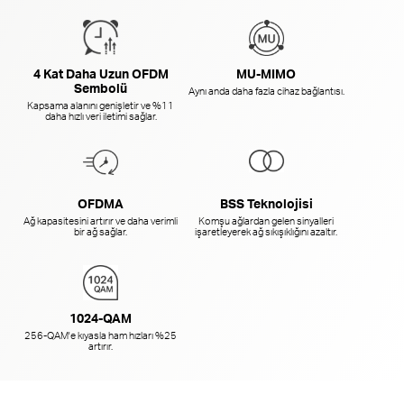
4 Kat Daha Uzun OFDM
MU-MIMO
Sembolü
Aynı anda daha fazla cihaz bağlantısı.
Kapsama alanını genişletir ve %11
daha hızlı veri iletimi sağlar.
OFDMA
BSS Teknolojisi
Ağ kapasitesini artırır ve daha verimli
Komşu ağlardan gelen sinyalleri
bir ağ sağlar.
işaretleyerek ağ sıkışıklığını azaltır.
1024-QAM
256-QAM'e kıyasla ham hızları %25
artırır.