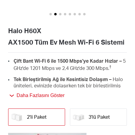
Türkçe
Halo H60X
AX1500 Tüm Ev Mesh Wi-Fi 6 Sistemi
Çift Bant Wi-Fi 6 ile 1500 Mbps'ye Kadar Hızlar –
5
†
GHz'de 1201 Mbps ve 2,4 GHz'de 300 Mbps.
Tek Birleştirilmiş Ağ ile Kesintisiz Dolaşım –
Halo
üniteleri, evinizde dolaşırken tek bir birleştirilmiş
Wi-Fi adı ve şifresiyle otomatik olarak Halolar
Daha Fazlasını Göster
‡
arasında geçiş yapar.
Tüm Ev Kapsama Alanı –
Evdeki Wi-Fi ölü
bölgelerini ortadan kaldırarak, yüksek hızlı Wi-Fi ile
2'li Paket
3'lü Paket
4000 ft² (350 m²) alana kadar kapsama alanı
†
sağlar.