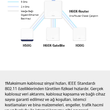
5 GHz
2.4 GHz
H60X-Router
İsteğe Bağlı
Gigabit Ethernet
Ana Router Olarak Çalıştırın
Backhaul
H50G
H60X-Satellite
H30G
†Maksimum kablosuz sinyal hızları, IEEE Standardı
802.11 özelliklerinden türetilen fiziksel hızlardır. Gerçek
kablosuz veri aktarımı, kablosuz kapsama ve bağlı cihaz
sayısı garanti edilmez ve ağ koşulları, istemci
kısıtlamaları ve bina malzemeleri, engeller, trafik hacmi