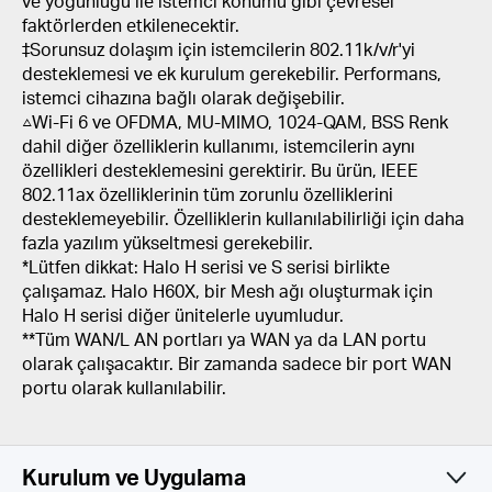
ve yoğunluğu ile istemci konumu gibi çevresel
faktörlerden etkilenecektir.
‡Sorunsuz dolaşım için istemcilerin 802.11k/v/r'yi
desteklemesi ve ek kurulum gerekebilir. Performans,
istemci cihazına bağlı olarak değişebilir.
△Wi-Fi 6 ve OFDMA, MU-MIMO, 1024-QAM, BSS Renk
dahil diğer özelliklerin kullanımı, istemcilerin aynı
özellikleri desteklemesini gerektirir. Bu ürün, IEEE
802.11ax özelliklerinin tüm zorunlu özelliklerini
desteklemeyebilir. Özelliklerin kullanılabilirliği için daha
fazla yazılım yükseltmesi gerekebilir.
*Lütfen dikkat: Halo H serisi ve S serisi birlikte
çalışamaz. Halo H60X, bir Mesh ağı oluşturmak için
Halo H serisi diğer ünitelerle uyumludur.
**Tüm WAN/L AN portları ya WAN ya da LAN portu
olarak çalışacaktır. Bir zamanda sadece bir port WAN
portu olarak kullanılabilir.
Kurulum ve Uygulama