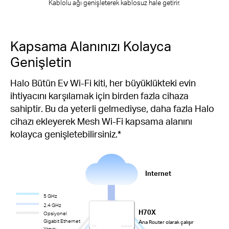
Kablolu ağı genişleterek kablosuz hale getirir.
Kapsama Alanınızı Kolayca
Genişletin
Halo Bütün Ev Wi-Fi kiti, her büyüklükteki evin
ihtiyacını karşılamak için birden fazla cihaza
sahiptir. Bu da yeterli gelmediyse, daha fazla Halo
cihazı ekleyerek Mesh Wi-Fi kapsama alanını
kolayca genişletebilirsiniz.*
Internet
5 GHz
2.4 GHz
H70X
Opsiyonel
Gigabit Ethernet
A
na Router olarak çalışır
Yapısı