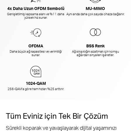
4x Daha Uzun OFDM Sembolü
MU-MIMO
Genişletilmiş kapsama alanı ve %11 daha
Aynı anda daha çok sayıda cihaza bağlanır.
yüksek hız sunar.
OFDMA
BSS Renk
Daha büyük ağ kapasitesi ve verimliliği
Ağ sıkışıklığını azaltmak için komşu
sunar.
ağlardan sinyalleri işaretler.
1024-QAM
256-QAM'a göre ham hızları %25 arttırır.
Tüm Eviniz için Tek Bir Çözüm
Sürekli koparak ve yavaşlayarak dijital yaşamınızı