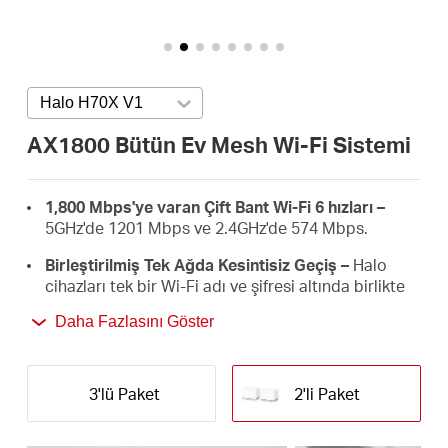
Türkçe
Halo H70X V1
Press enter to open version list
AX1800 Bütün Ev Mesh Wi-Fi Sistemi
1,800 Mbps'ye varan Çift Bant Wi-Fi 6 hızları –
5GHz'de 1201 Mbps ve 2.4GHz'de 574 Mbps.
Birleştirilmiş Tek Ağda Kesintisiz Geçiş –
Halo
cihazları tek bir Wi-Fi adı ve şifresi altında birlikte
çalışır ve siz evinizde dolaşırken Halolar arasında
Daha Fazlasını Göster
otomatik geçiş yapar.
Bütün Ev Kapsama Alanı –
Yüksek hızlı Wi-Fi ile 350
m² kapsama alanında olup evinizdeki ölü WiFi
3'lü Paket
2'li Paket
noktaları ortadan kaldırır.
150'den fazla Cihaz Bağlantısı –
150'den fazla