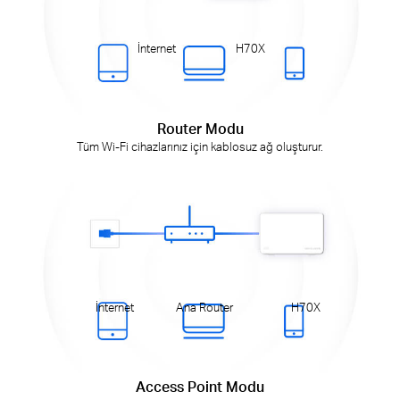
İnternet
H70X
Router Modu
Tüm Wi-Fi cihazlarınız için kablosuz ağ oluşturur.
İnternet
Ana Router
H70X
Access Point Modu