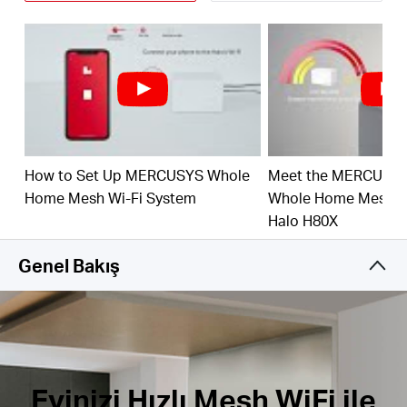
150'den Fazla Cihaz Bağlayın –
150'den fazla cihaza
hızlı ve kararlı bağlantılar sağlayın.
†
Ev Ağınızı Kolayca Yönetin –
MERCUSYS App'ini
kullanarak WiFi'ınızı hızla kurun ve yönetin. Ayrıca
çocuklarınızın çevrimiçi sürelerini ve içeriklerini de
yönetebilirsiniz.
Tam Gigabit Portları –
Halo ünitesi başına 3 adet
How to Set Up MERCUSYS Whole
Meet the MERCUSY
Gigabit portu ile ışık hızında kablolu bağlantılar.**
Home Mesh Wi-Fi System
Whole Home Mesh Wi
*Lütfen Halo H serisi ve S serisinin birlikte
Halo H80X
çalışamayacağını unutmayın.
Genel Bakış
Evinizi Hızlı Mesh WiFi ile