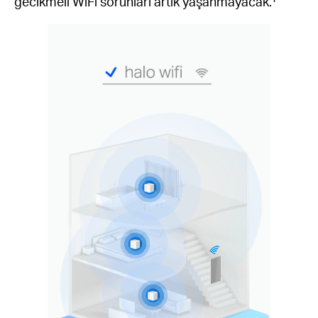
gecikmeli WiFi sorunları artık yaşanmayacak.