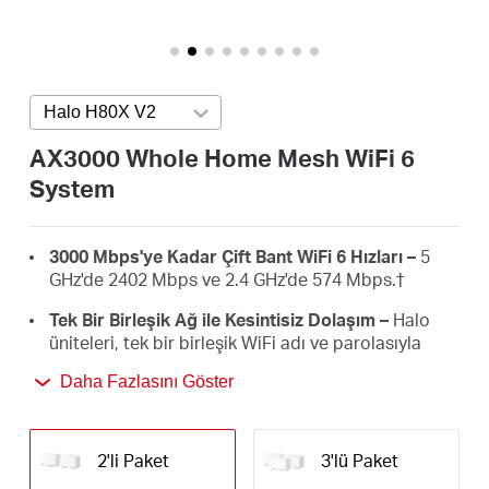
Türkçe
Halo H80X V2
Press enter to open version list
AX3000 Whole Home Mesh WiFi 6
System
3000 Mbps'ye Kadar Çift Bant WiFi 6 Hızları –
5
GHz'de 2402 Mbps ve 2.4 GHz'de 574 Mbps.
†
Tek Bir Birleşik Ağ ile Kesintisiz Dolaşım –
Halo
üniteleri, tek bir birleşik WiFi adı ve parolasıyla
evinizde dolaşırken Halolar arasında otomatik
Daha Fazlasını Göster
olarak geçiş yapmak için birlikte çalışır.‡
Tüm Evi Kapsama –
Evinizdeki WiFi ölü bölgelerini
ortadan kaldırarak 5.000 ft² (460 m²) alana kadar
2'li Paket
3'lü Paket
yüksek hızlı WiFi ile kapsama alanı sağlayın.
†