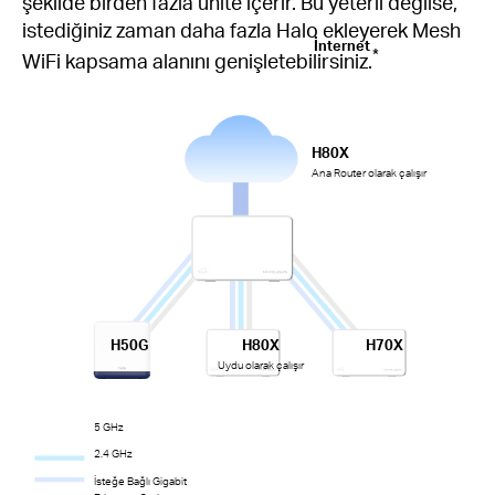
şekilde birden fazla ünite içerir. Bu yeterli değilse,
istediğiniz zaman daha fazla Halo ekleyerek Mesh
İnternet
*
WiFi kapsama alanını genişletebilirsiniz.
H80X
Ana Router olarak çalışır
H50G
H80X
H70X
Uydu olarak çalışır
5 GHz
2.4 GHz
İsteğe Bağlı Gigabit