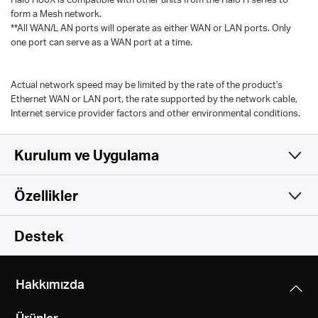
form a Mesh network.
**All WAN/L AN ports will operate as either WAN or LAN ports. Only
one port can serve as a WAN port at a time.
Actual network speed may be limited by the rate of the product's
Ethernet WAN or LAN port, the rate supported by the network cable,
Internet service provider factors and other environmental conditions.
Kurulum ve Uygulama
Özellikler
Basit ve İşlevsel
Wireless
Destek
Software
Wireless Standardı
Hakkımızda
Wi-Fi 6
Hardware
Operation Modes
IEEE 802.11ax/ac/n/a 5 GHz
Ürünler