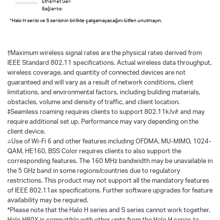
Ethernet Geri
Bağlantısı
*Halo H serisi ve S serisinin birlikte çalışamayacağını lütfen unutmayın.
†
Maximum wireless signal rates are the physical rates derived from
IEEE Standard 802.11 specifications. Actual wireless data throughput,
wireless coverage, and quantity of connected devices are not
guaranteed and will vary as a result of network conditions, client
limitations, and environmental factors, including building materials,
obstacles, volume and density of traffic, and client location.
‡Seamless roaming requires clients to support 802.11k/v/r and may
require additional set up. Performance may vary depending on the
client device.
△Use of Wi-Fi 6 and other features including OFDMA, MU-MIMO, 1024-
QAM, HE160, BSS Color requires clients to also support the
corresponding features. The 160 MHz bandwidth may be unavailable in
the 5 GHz band in some regions/countries due to regulatory
restrictions. This product may not support all the mandatory features
of IEEE 802.11ax specifications. Further software upgrades for feature
availability may be required.
*Please note that the Halo H series and S series cannot work together.
Halo H80X is compatible with other units from the Halo H series to