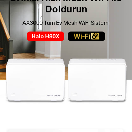
Doldurun
AX3000 Tüm Ev Mesh WiFi Sistemi
Halo H80X