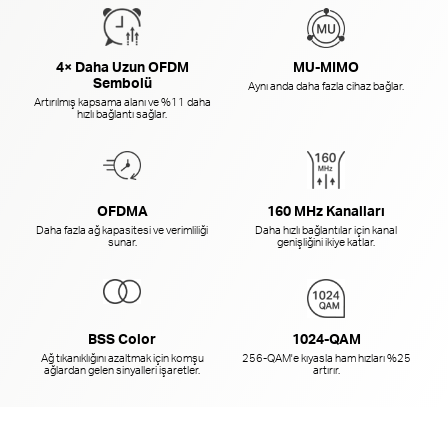
4× Daha Uzun OFDM
MU-MIMO
Sembolü
Aynı anda daha fazla cihaz bağlar.
Artırılmış kapsama alanı ve %11 daha
hızlı bağlantı sağlar.
OFDMA
160 MHz Kanalları
Daha fazla ağ kapasitesi ve verimliliği
Daha hızlı bağlantılar için kanal
sunar.
genişliğini ikiye katlar.
BSS Color
1024-QAM
Ağ tıkanıklığını azaltmak için komşu
256-QAM'e
kıyasla ham hızları %25
ağlardan gelen sinyalleri işaretler.
artırır.