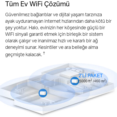
Tüm Ev WiFi Çözümü
Güvenilmez bağlantılar ve dijital yaşam tarzınıza
ayak uyduramayan internet hızlarından daha kötü bir
şey yoktur. Halo, evinizin her köşesinde güçlü bir
WiFi sinyali garanti etmek için birleşik bir sistem
olarak çalışır ve inanılmaz hızlı ve kararlı bir ağ
deneyimi sunar. Kesintiler ve ara belleğe alma
†
geçmişte kalacak.
2'Lİ PAKET
2
2
(5000
ft
/460
m
)