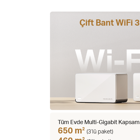
Çift Bant WiFi
Tüm Evde Multi-Gigabit Kapsa
650 m
2
(3’lü paket)
2