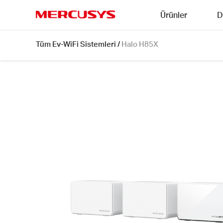
Click
Ürünler
D
to
skip
MERCUSYS
the
Halo
Tüm Ev-WiFi Sistemleri
/
Halo H85X
navigation
H85X
bar
[V1]
3-
pack
|
AX3000
Tüm
Ev
Mesh
WiFi
6
Sistemi