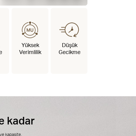
Yüksek
Düşük
e
Verimlilik
Gecikme
ye kadar
 ve kapasite.