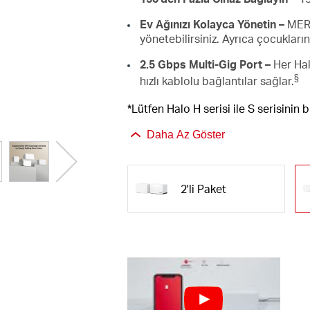
Ev Ağınızı Kolayca Yönetin –
MERC
yönetebilirsiniz. Ayrıca çocuklarını
2.5 Gbps Multi-Gig Port –
Her Hal
§
hızlı kablolu bağlantılar sağlar.
*Lütfen Halo H serisi ile S serisinin 
Daha Az Göster
2'li Paket