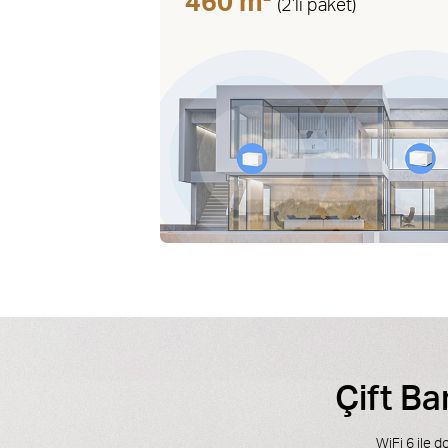
460 m
(2’li paket)
Çift Ba
WiFi 6 ile d