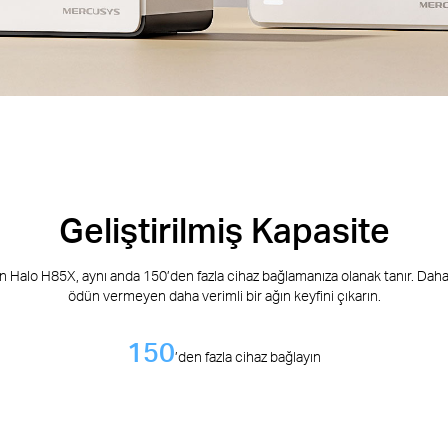
Geliştirilmiş Kapasite
len Halo H85X, aynı anda 150’den fazla cihaz bağlamanıza olanak tanır. Dah
ödün vermeyen daha verimli bir ağın keyfini çıkarın.
150
’den fazla cihaz bağlayın
psama alanı
2’li paket
/ 650 m
5.000 ft
2