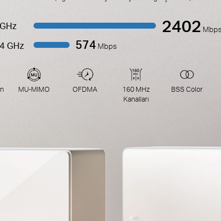
2402
 GHz
Mbp
574
.4 GHz
Mbps
un
MU-MIMO
OFDMA
160 MHz
BSS Color
Kanalları