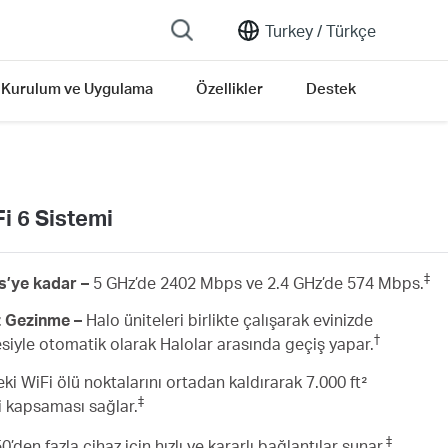
Turkey /
Türkçe
Kurulum ve Uygulama
Özellikler
Destek
 6 Sistemi
‡
ps’ye kadar –
5 GHz’de 2402 Mbps ve 2.4 GHz’de 574 Mbps.
iz Gezinme –
Halo üniteleri birlikte çalışarak evinizde
†
resiyle otomatik olarak Halolar arasında geçiş yapar.
ki WiFi ölü noktalarını ortadan kaldırarak 7.000 ft²
‡
Fi kapsaması sağlar.
‡
0’den fazla cihaz için hızlı ve kararlı bağlantılar sunar.