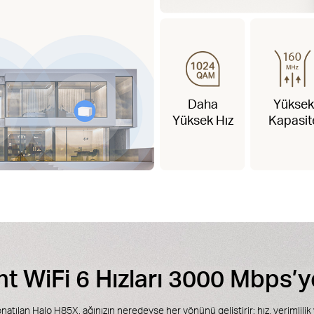
Daha
Yüksek
Yüksek Hız
Kapasit
nt WiFi 6 Hızları 3000 Mbps’
onatılan Halo H85X, ağınızın neredeyse her yönünü geliştirir: hız, verimlilik