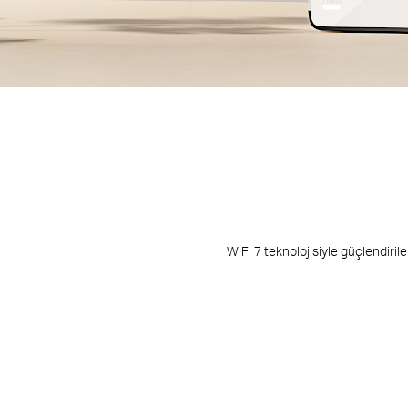
WiFi 7 teknolojisiyle güçlendiri
3’lü paket ka
7.000 ft
2