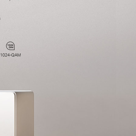
s
1024-QAM