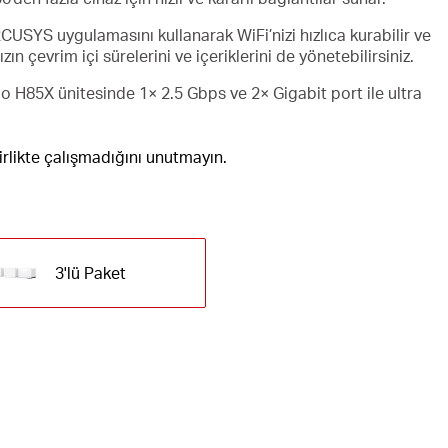
USYS uygulamasını kullanarak WiFi’nizi hızlıca kurabilir ve
zın çevrim içi sürelerini ve içeriklerini de yönetebilirsiniz.
o H85X ünitesinde 1× 2.5 Gbps ve 2× Gigabit port ile ultra
birlikte çalışmadığını unutmayın.
3'lü Paket