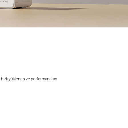
a hızlı yüklenen ve performanstan
 kapsama alanı
/ 460 m
2
2