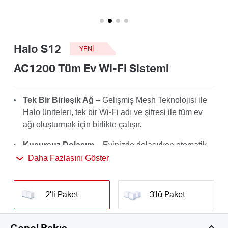
Türkçe
Halo S12
YENI
AC1200 Tüm Ev Wi-Fi Sistemi
Tek Bir Birleşik Ağ
– Gelişmiş Mesh Teknolojisi ile
Halo üniteleri, tek bir Wi-Fi adı ve şifresi ile tüm ev
ağı oluşturmak için birlikte çalışır.
Kusursuz Dolaşım
– Evinizde dolaşırken otomatik
olarak Halo’ lar arasında geçiş yapın, tüm
Daha Fazlasını Göster
cihazlarınız için en hızlı bağlantıların keyfini çıkarmak
için her zaman en iyi sinyali alın.
2'li Paket
3'lü Paket
Tüm Ev Kapsamı
– Yüksek hızlı Wi-Fi
260 m² kadar
kapsama .
Genel Bakış