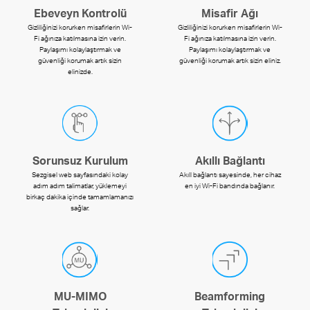
Ebeveyn Kontrolü
Misafir Ağı
Gizliliğinizi korurken misafirlerin Wi-
Gizliliğinizi korurken misafirlerin Wi-
Fi ağınıza katılmasına izin verin.
Fi ağınıza katılmasına izin verin.
Paylaşımı kolaylaştırmak ve
Paylaşımı kolaylaştırmak ve
güvenliği korumak artık sizin
güvenliği korumak artık sizin eliniz.
elinizde.
Sorunsuz Kurulum
Akıllı Bağlantı
Sezgisel web sayfasındaki kolay
Akıll bağlantı sayesinde, her cihaz
adım adım talimatlar, yüklemeyi
en iyi Wi-Fi bandında bağlanır.
birkaç dakika içinde tamamlamanızı
sağlar.
MU-MIMO
Beamforming