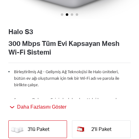
Türkçe
Halo S3
300 Mbps Tüm Evi Kapsayan Mesh
Wi-Fi Sistemi
Birleştirilmiş Ağ - Gelişmiş Ağ Teknolojisi ile Halo üniteleri,
bütün ev ağı oluşturmak için tek bir Wi-Fi adı ve parola ile
birlikte çalışır.
Sorunsuz Dolaşım - Evinizde dolaşırken Halo’ lar arasında
otomatik olarak geçiş yapın, tüm cihazlarınız için en hızlı
Daha Fazlasını Göster
bağlantıların tadını çıkarın her noktada en iyi sinyali yakalayın.
Ultra Yüksek Performanslı Wi-Fi - Yüksek hızlı kablosuz bağlantı
3'lü Paket
2'li Paket
ile kapsama alanı, 3 ila 4 yatak odalı evler için ideal.