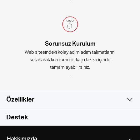
Sorunsuz Kurulum
Web sitesindeki kolay adım adım talimatlarını
kullanarak kurulumu birkaç dakika içinde
tamamlayabilirsiniz.
.
Özellikler
Wireless
Destek
Software
Wireless Standardı
Hakkımızda
IEEE 802.11b/g/n