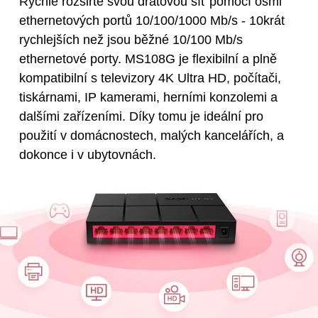
Rychle rozšiřte svou drátovou síť pomocí osmi
ethernetových portů 10/100/1000 Mb/s - 10krát
rychlejších než jsou běžné 10/100 Mb/s
ethernetové porty. MS108G je flexibilní a plně
kompatibilní s televizory 4K Ultra HD, počítači,
tiskárnami, IP kamerami, herními konzolemi a
dalšími zařízeními. Díky tomu je ideální pro
použití v domácnostech, malých kancelářích, a
dokonce i v ubytovnách.