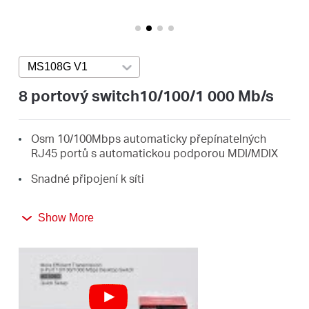
Republic
/
MS108G V1
Press enter to open version list
Czech
8 portový switch10/100/1 000 Mb/s
Osm 10/100Mbps automaticky přepínatelných
RJ45 portů s automatickou podporou MDI/MDIX
Snadné připojení k síti
Kompaktní design pro flexibilní uspořádání
Show More
Nastavení Plug and play, bez nutnosti konfigurace
Technologie Green Ethernet šetří energii až o 82%