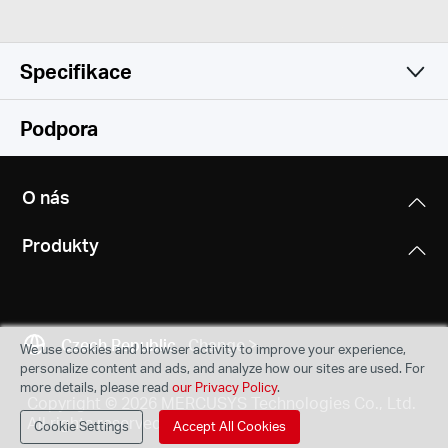
Specifikace
Software
Podpora
Hardware
Transfer Method
O nás
Store and Forward
Dimensions (W X D X H)
Produkty
127 x 60.3 x 22 mm
Interfaces
8 10/100/1000Mbps Ports, Auto-Negotiation,
Czech Republic
Change
We use cookies and browser activity to improve your experience,
Auto-MDI/MDIX
personalize content and ads, and analyze how our sites are used. For
more details, please read
our Privacy Policy
.
Copyright © 2026 MERCUSYS Technologies Co., Ltd.
External Power Supply
All rights reserved.
Cookie Settings
Accept All Cookies
9V/0.6A