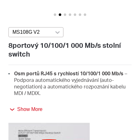
Republic
/
MS108G V2
Press enter to open version list
Czech
8portový 10/100/1 000 Mb/s stolní
switch
Osm portů RJ45 s rychlostí 10/100/1 000 Mb/s
–
Podpora automatického vyjednávání (auto-
negotiation) a automatického rozpoznání kabelu
MDI / MDIX.
Snadné rozšíření kabelové sítě
– Jednoduché a
Show More
rychlé zvětšení kapacity vaší domácí nebo
kancelářské sítě.
Kompaktní design pro flexibilní umístění
– Malé
rozměry umožňují snadné uložení switche na