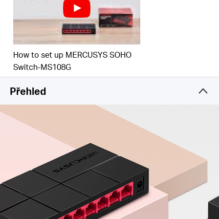
jakékoli místo.
Nastavení Plug and Play
– Rychlé zprovoznění
ihned po zapojení bez nutnosti jakékoli
konfigurace.
How to set up MERCUSYS SOHO
Ekologická technologie Green Ethernet
– Snižuje
Switch-MS108G
spotřebu energie a šetří tak energii až o 82 %.
Přehled